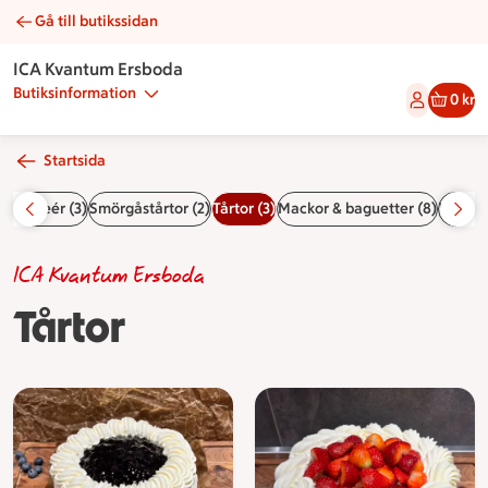
Gå till butikssidan
Tårtor | Catering ICA Kvantum Ersboda
ICA Kvantum Ersboda
Butiksinformation
0 kr
Startsida
ida
Buffeér (3)
Smörgåstårtor (2)
Tårtor (3)
Mackor & baguetter (8)
Wraps 
ICA Kvantum Ersboda
Tårtor