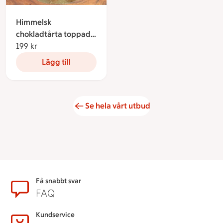
Himmelsk
chokladtårta toppad
med jordgubbar
199 kr
199 kronor
Lägg till
Se hela vårt utbud
Sidfot
Få snabbt svar
FAQ
Kundservice