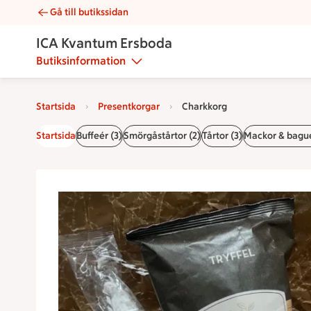
Gå till butikssidan
Charkkorg | Catering ICA Kvantum Ersboda
ICA Kvantum Ersboda
Butiksinformation
Startsida
Presentkorgar
Charkkorg
Startsida
Buffeér (3)
Smörgåstårtor (2)
Tårtor (3)
Mackor & bague