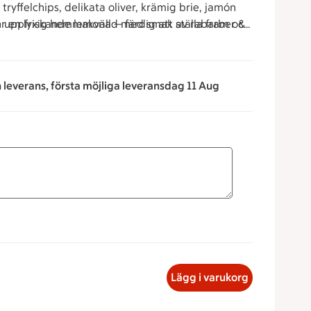
tryffelchips, delikata oliver, krämig brie, jamón
 en uppfriskande lemonad med smak av rabarber &
er en lyxig hemmakväll — färdig att ställa fram och
n leverans, första möjliga leveransdag 11 Aug
 för att minska eller öka värdet, eller ange ett värde manuel
korg, 349 kronor
Lägg i varukorg