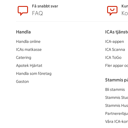
Sidfot
Få snabbt svar
Kun
FAQ
Ko
Handla
ICAs tjänst
Handla online
ICA-appen
ICAs matkasse
ICA Scanna
Catering
ICA ToGo
Apotek Hjärtat
Fler appar oc
Handla som företag
Stammis p
Gaston
Bli stammis
Stammis Stu
Stammis Hus
Partnererbj
Våra ICA-kor