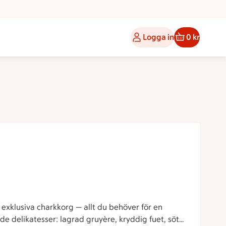
Logga in
0 kr
xklusiva charkkorg — allt du behöver för en
e delikatesser: lagrad gruyère, kryddig fuet, söt-