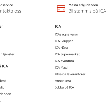
dservice
Massa erbjudanden
ntakta oss
Bli stammis på IC
er
ICA
ICAs egna varor
ICA Gruppen
ICA Nära
h tjänster
ICA Supermarket
ICA Kvantum
å ICA
ICA Maxi
Utvalda leverantörer
dent
Annonsera
djur
Jobba på ICA
udanden
t