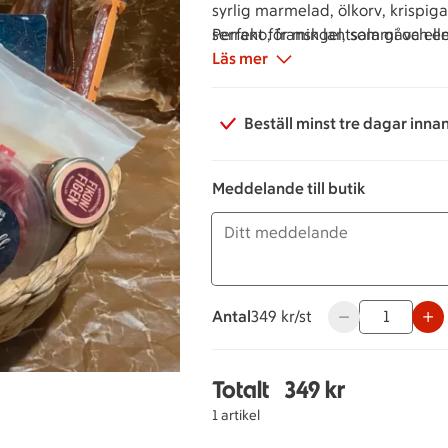
syrlig marmelad, ölkorv, krispiga 
serrano, fransk lantsalami och
Perfekt för mingel, som gåva ell
fläder.
imponera. Beställ din korg idag!
Läs mer
Beställ minst tre dagar inna
Meddelande till butik
Antal
349 kronor styck
349 kr/st
Använd knapparna
Totalt
349 kr
Totalt 1 stycken Chark
1 artikel