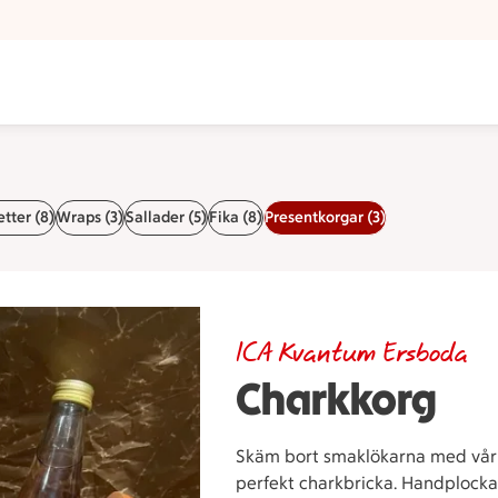
tter (8)
Wraps (3)
Sallader (5)
Fika (8)
Presentkorgar (3)
ICA Kvantum Ersboda
Charkkorg
Skäm bort smaklökarna med vår e
perfekt charkbricka. Handplockad