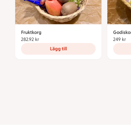
Fruktkorg
Godisko
282.92 kr
282.92 kronor
249 kr
24
Lägg till