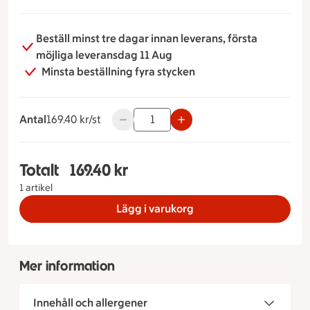
välkomna! 090-202 11 13
Beställ minst tre dagar innan leverans, första
möjliga leveransdag 11 Aug
Minsta beställning fyra stycken
Antal
169.40 kronor styck
169.40 kr/st
Använd knapparna för att minska eller ö
Totalt
169.40 kr
Totalt 1 stycken Medelhavsbuffé, 169.40 kronor
1 artikel
Lägg i varukorg
Mer information
Innehåll och allergener