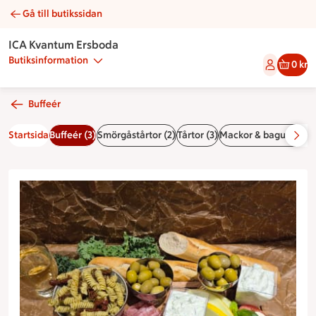
Gå till butikssidan
Medelhavsbuffé | Catering ICA Kvantum Ersboda
ICA Kvantum Ersboda
Butiksinformation
0 kr
Buffeér
Startsida
Buffeér (3)
Smörgåstårtor (2)
Tårtor (3)
Mackor & baguetter (