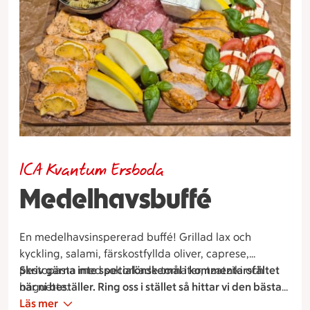
ICA Kvantum Ersboda
Medelhavsbuffé
En medelhavsinspererad buffé! Grillad lax och
kyckling, salami, färskostfyllda oliver, caprese,
pestopasta med soltorkade tomater, tzatziki och
Skriv gärna inte specialönskemål i kommentarsfältet
baguette.
när ni beställer. Ring oss i stället så hittar vi den bästa
lösningen tillsammans. Har ni frågor? Hör av er! Varmt
Läs mer