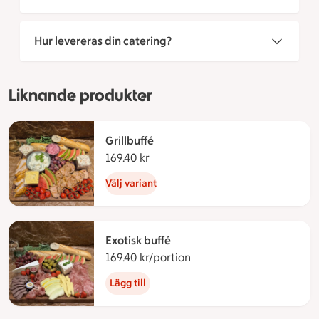
Hur levereras din catering?
Liknande produkter
Grillbuffé
169.40 kr
169.40 kronor
Välj variant
Exotisk buffé
169.40 kr/portion
169.40 kronor per portio
Lägg till