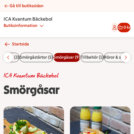
Gå till butikssidan
Smörgåsar | Catering ICA Kvantum Bäckebol
ICA Kvantum Bäckebol
Butiksinformation
0 kr
Startsida
sida
Fat (3)
Smörgåstårtor (5)
Smörgåsar (9)
Tillbehör (1)
Röror & såser (6
ICA Kvantum Bäckebol
Smörgåsar