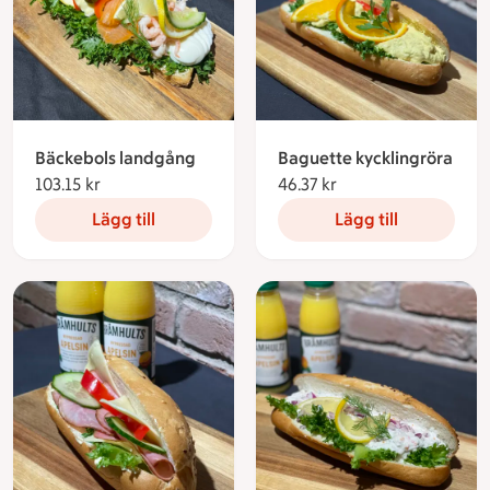
Bäckebols landgång
Baguette kycklingröra
103.15 kr
103.15 kronor
46.37 kr
46.37 kronor
Lägg till
Lägg till