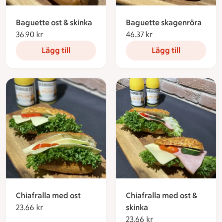
Baguette ost & skinka
Baguette skagenröra
36.90 kr
36.90 kronor
46.37 kr
46.37 kronor
Lägg till
Lägg till
Chiafralla med ost
Chiafralla med ost &
23.66 kr
23.66 kronor
skinka
23.66 kr
23.66 kronor