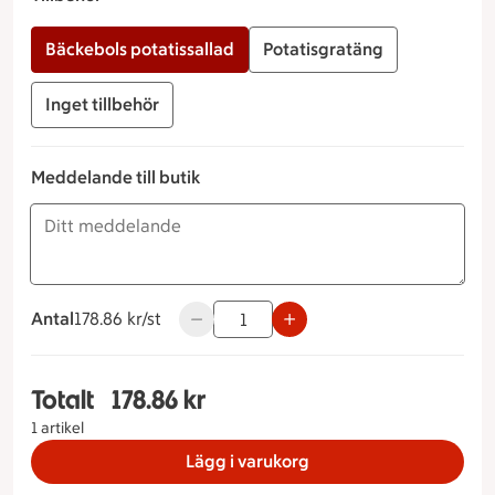
Bäckebols potatissallad
Potatisgratäng
Inget tillbehör
Meddelande till butik
Antal
178.86 kronor styck
178.86 kr/st
Använd knapparna för att minska eller ö
Totalt
178.86 kr
Totalt 1 stycken Bäckebolsfatet Tillbehör Bäckeb
1 artikel
Lägg i varukorg