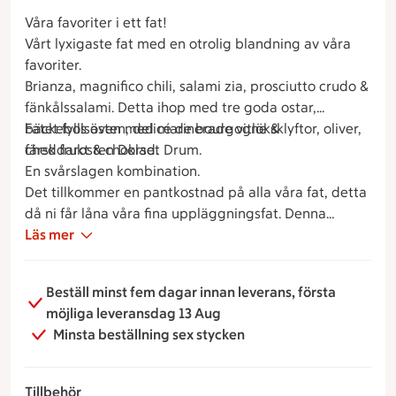
Våra favoriter i ett fat!
Vårt lyxigaste fat med en otrolig blandning av våra
favoriter.
Brianza, magnifico chili, salami zia, prosciutto crudo &
fänkålssalami. Detta ihop med tre goda ostar,
bäckebolsosten, delicé de bourgogne &
Fatet fylls även med marinerade vitlöksklyftor, oliver,
cheddarosten Dorset Drum.
färsk frukt & choklad.
En svårslagen kombination.
Det tillkommer en pantkostnad på alla våra fat, detta
då ni får låna våra fina uppläggningsfat. Denna
summa på 200kr återbetalas när ni kommer tillbaka
Läs mer
med den hela plankan till oss!
Beställ minst fem dagar innan leverans, första
möjliga leveransdag 13 Aug
Minsta beställning sex stycken
Tillbehör