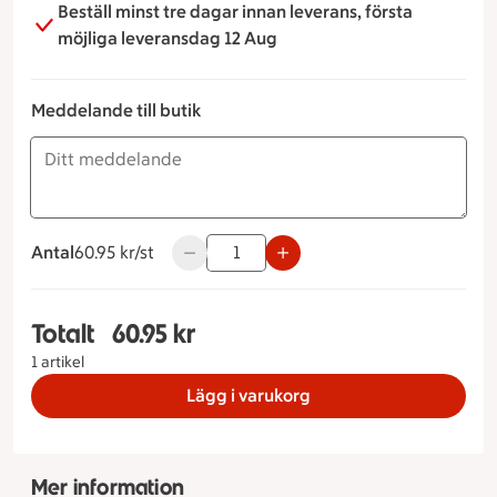
Beställ minst tre dagar innan leverans, första
möjliga leveransdag 12 Aug
Meddelande till butik
Antal
60.95 kronor styck
60.95 kr/st
Använd knapparna för att minska eller ök
Totalt
60.95 kr
Totalt 1 stycken Budapestbakelse, 60.95 kronor
1 artikel
Lägg i varukorg
Mer information