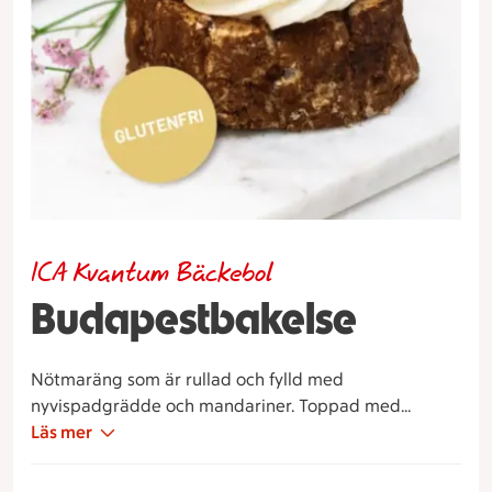
ICA Kvantum Bäckebol
Budapestbakelse
Nötmaräng som är rullad och fylld med
nyvispadgrädde och mandariner. Toppad med
choklad. Kommer i 2-pack.
Läs mer