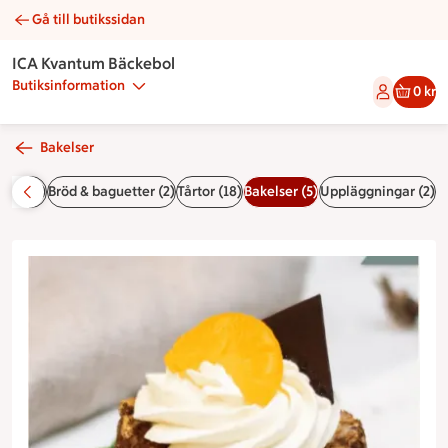
Gå till butikssidan
Budapestbakelse | Catering ICA Kvantum Bäckebol
ICA Kvantum Bäckebol
Butiksinformation
0 kr
Bakelser
åser (6)
Bröd & baguetter (2)
Tårtor (18)
Bakelser (5)
Uppläggningar (2)