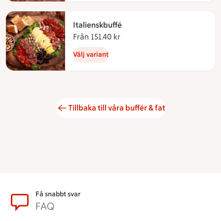
Italienskbuffé
Från 151.40 kr
Från 151.40 kronor
Välj variant
Tillbaka till våra buffér & fat
Sidfot
Få snabbt svar
FAQ