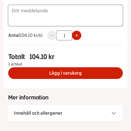
Antal
104.10 kronor styck
104.10 kr/st
Använd knapparna för att minska eller ö
Totalt
104.10 kr
Totalt 1 stycken Barnbuffé Tillbehör Inget tillbeh
1 artikel
Lägg i varukorg
Mer information
Innehåll och allergener