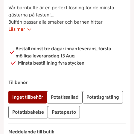
Vår barnbuffé är en perfekt lösning för de minsta
gästerna på festen!
Buffén passar alla smaker och barnen hittar
garanterat många av sina favoriter här!
Läs mer
Köttbullespett, Kycklingspett med teriyakisås, Nacho,
gurkstavar och morotsstavar kombinerat med en
Beställ minst tre dagar innan leverans, första
holidaydipp samt frukt och mini-ostar.
möjliga leveransdag 13 Aug
Minsta beställning fyra stycken
Tillbehör
Inget tillbehör
Potatissallad
Potatisgratäng
Potatisbakelse
Pastapesto
Meddelande till butik