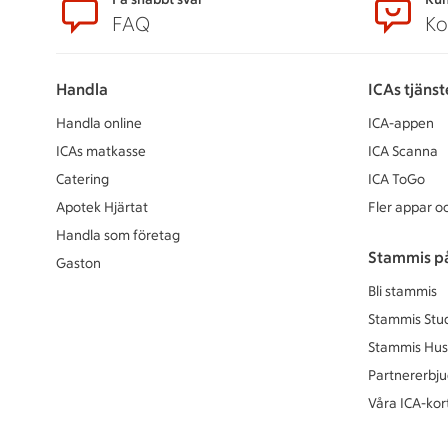
Sidfot
FAQ
Ko
Handla
ICAs tjänst
Handla online
ICA-appen
ICAs matkasse
ICA Scanna
Catering
ICA ToGo
Apotek Hjärtat
Fler appar oc
Handla som företag
Stammis p
Gaston
Bli stammis
Stammis Stu
Stammis Hus
Partnererbj
Våra ICA-kor