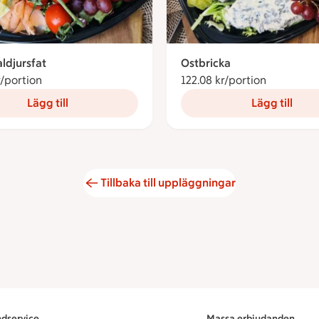
aldjursfat
Ostbricka
r/portion
178.86 kronor per portion
122.08 kr/portion
122.08 kro
Lägg till
Lägg till
Tillbaka till uppläggningar
dservice
Massa erbjudanden