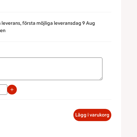
n leverans, första möjliga leveransdag 9 Aug
ken
napparna för att minska eller öka värdet, eller ange ett värd
skt fat, 178.86 kronor
Lägg i varukorg