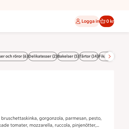
Logga in
0 kr
er och röror (6)
Delikatesser (2)
Bakelser (5)
Tårtor (14)
Fikabröd (6)
Bagu
, bruschettaskinka, gorgonzola, parmesan, pesto,
orkade tomater, mozzarella, ruccola, pinjenötter,