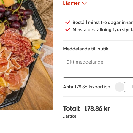
pasta med pesto och physalis.
Läs mer
Beställ minst tre dagar inna
Minsta beställning fyra styc
Meddelande till butik
Antal
178.86 kronor per portion
178.86 kr/portion
Använd k
Totalt
178.86 kr
Totalt 1 stycken Italien
1 artikel