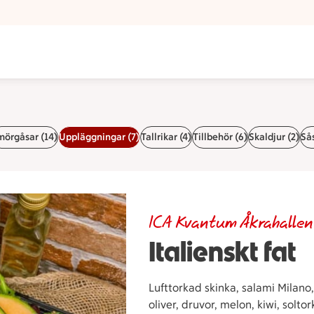
mörgåsar (14)
Uppläggningar (7)
Tallrikar (4)
Tillbehör (6)
Skaldjur (2)
Sås
ICA Kvantum Åkrahallen
Italienskt fat
Lufttorkad skinka, salami Milano
oliver, druvor, melon, kiwi, solt