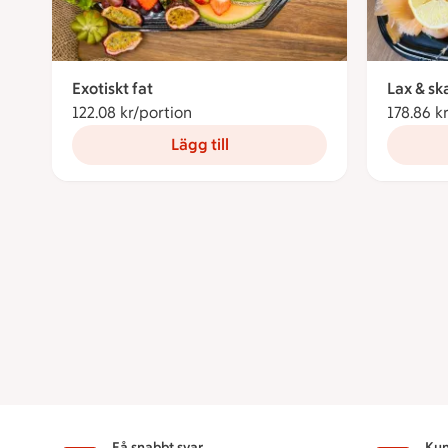
Exotiskt fat
Lax & sk
122.08 kr/portion
122.08 kronor per portion
178.86 k
Lägg till
Få snabbt svar
Kun