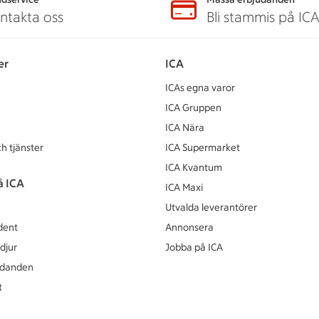
ntakta oss
Bli stammis på IC
er
ICA
ICAs egna varor
ICA Gruppen
ICA Nära
h tjänster
ICA Supermarket
ICA Kvantum
å ICA
ICA Maxi
Utvalda leverantörer
dent
Annonsera
djur
Jobba på ICA
udanden
t