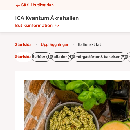
Gå till butikssidan
Italienskt fat | Catering ICA Kvantum Åkrahallen
ICA Kvantum Åkrahallen
Butiksinformation
Startsida
Uppläggningar
Italienskt fat
Startsida
Bufféer (1)
Sallader (4)
Smörgåstårtor & bakelser (9)
S