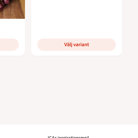
nor per portion
Välj variant
ICAs inspirationsmejl