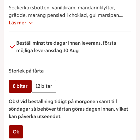
Sockerkaksbotten, vaniljkräm, mandarinklyftor,
grädde, maräng penslad i choklad, gul marsipan.
Dekorerad med kakao.
Läs mer
Beställ minst tre dagar innan leverans, första
möjliga leveransdag 10 Aug
Storlek på tårta
8 bitar
12 bitar
Obs! vid beställning tidigt på morgonen samt till
söndagar så behöver tårtan göras dagen innan, vilket
kan påverka utseendet.
Ok