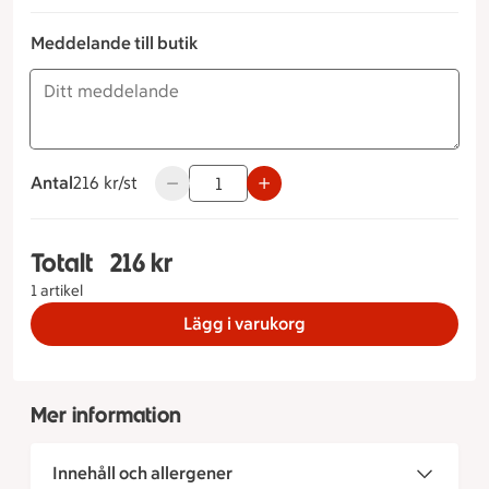
Meddelande till butik
Antal
216 kronor styck
216 kr/st
Använd knapparna för att minska eller öka
Totalt
216 kr
Totalt 1 stycken Kronprinstårta Storlek på tårta
1 artikel
Lägg i varukorg
Mer information
Innehåll och allergener