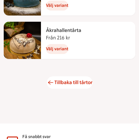
Välj variant
Åkrahallentårta
Från 216 kr
Från 216 kronor
Välj variant
Tillbaka till tårtor
Sidfot
Få snabbt svar