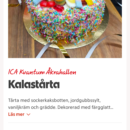
ICA Kvantum Åkrahallen
Kalastårta
Tårta med sockerkaksbotten, jordgubbssylt,
vaniljkräm och grädde. Dekorerad med färgglatt
strössel, Donut och godis.
Läs mer