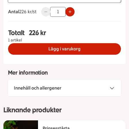
Antal
226 kronor styck
226 kr/st
Använd knapparna för att minska eller öka
Totalt
226 kr
Totalt 1 stycken Kalastårta Storlek på tårta 8 b
1 artikel
Lägg i varukorg
Mer information
Innehåll och allergener
Liknande produkter
Prinsesstårta