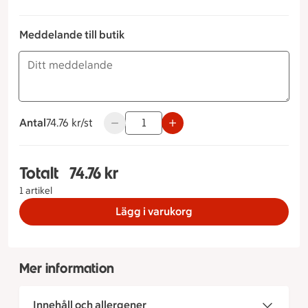
Meddelande till butik
Antal
74.76 kronor styck
74.76 kr/st
Använd knapparna för att minska eller ök
Totalt
74.76 kr
Totalt 1 stycken Ost & skinksallad, 74.76 kronor
1 artikel
Lägg i varukorg
Mer information
Innehåll och allergener