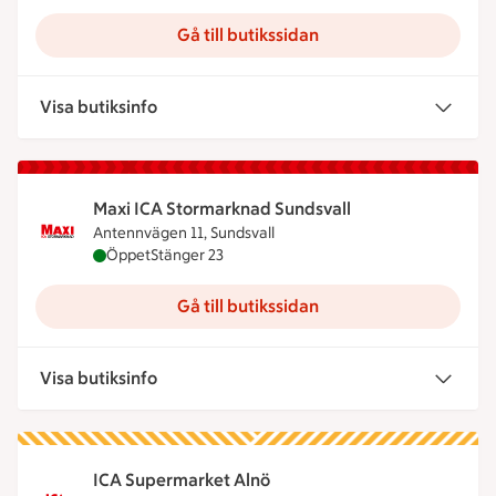
Gå till butikssidan
Visa butiksinfo
Maxi ICA Stormarknad Sundsvall
Antennvägen 11, Sundsvall
Maxi ICA Stormarknad Sundsvall är öppen nu, stän
Öppet
Stänger 23
Gå till butikssidan
Visa butiksinfo
ICA Supermarket Alnö