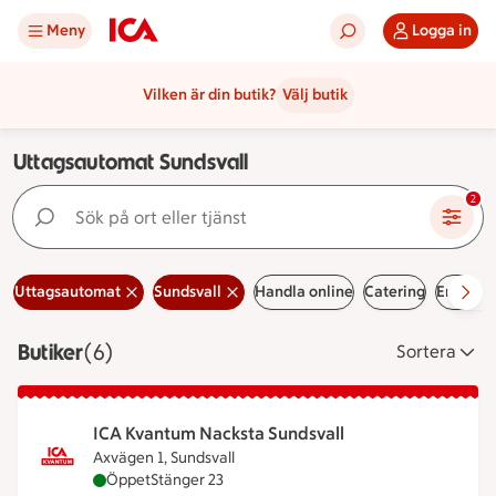
Meny
Logga in
Vilken är din butik?
Välj butik
Uttagsautomat Sundsvall
Sök på ort eller tjänst
2
Uttagsautomat
Sundsvall
Handla online
Catering
Erbjuda
Butiker
Visar 6 stycken
(6)
Sortera
ICA Kvantum Nacksta Sundsvall
Axvägen 1, Sundsvall
ICA Kvantum Nacksta Sundsvall är öppen nu, stän
Öppet
Stänger 23