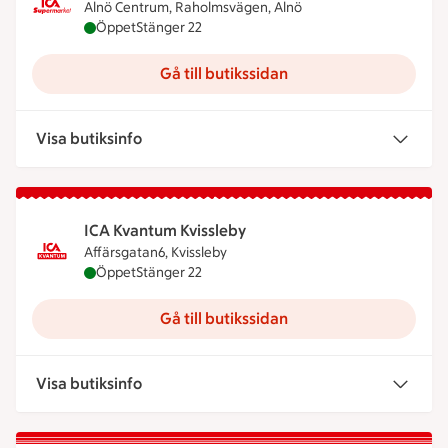
Alnö Centrum, Raholmsvägen, Alnö
ICA Supermarket Alnö är öppen nu, stänger klock
Öppet
Stänger 22
Gå till butikssidan
Visa butiksinfo
ICA Kvantum Kvissleby
Affärsgatan6, Kvissleby
ICA Kvantum Kvissleby är öppen nu, stänger klock
Öppet
Stänger 22
Gå till butikssidan
Visa butiksinfo