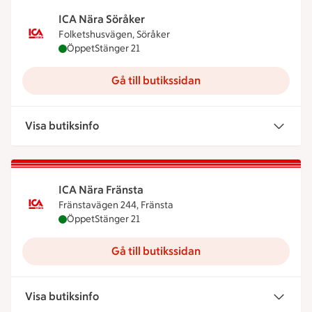
ICA Nära Söråker
Folketshusvägen, Söråker
ICA Nära Söråker är öppen nu, stänger klockan 21
Öppet
Stänger 21
Gå till butikssidan
Visa butiksinfo
ICA Nära Fränsta
Fränstavägen 244, Fränsta
ICA Nära Fränsta är öppen nu, stänger klockan 21
Öppet
Stänger 21
Gå till butikssidan
Visa butiksinfo