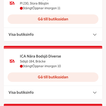
Pl 230, Stora Blåsjön
ICA Nära Blåsjöfjäll har stängt idag, öppnar imorg
Stängt
Öppnar imorgon 11
Gå till butikssidan
Visa butiksinfo
ICA Nära Bodsjö Diverse
Sidsjö 184, Bräcke
ICA Nära Bodsjö Diverse har stängt idag, öppnar 
Stängt
Öppnar imorgon 10
Gå till butikssidan
Visa butiksinfo