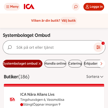
Meny
Logga in
Vilken är din butik?
Välj butik
Systembolaget Ombud
Sök på ort eller tjänst
1
Systembolaget ombud
Handla online
Catering
Erbjudanden
L
Butiker
Visar 186 stycken
(186)
Sortera
ICA Nära Allans Livs
Tingshusvägen 6, Vassmolösa
ICA Nära Allans Livs har stängt idag, öppnar imor
Stängt
Öppnar imorgon 9