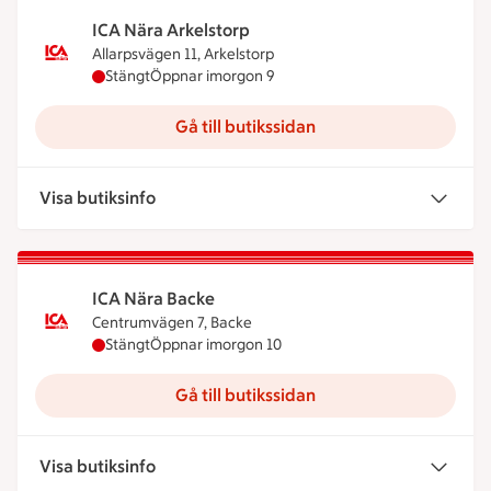
ICA Nära Arkelstorp
Allarpsvägen 11, Arkelstorp
ICA Nära Arkelstorp har stängt idag, öppnar imor
Stängt
Öppnar imorgon 9
Gå till butikssidan
Visa butiksinfo
ICA Nära Backe
Centrumvägen 7, Backe
ICA Nära Backe har stängt idag, öppnar imorgon 
Stängt
Öppnar imorgon 10
Gå till butikssidan
Visa butiksinfo