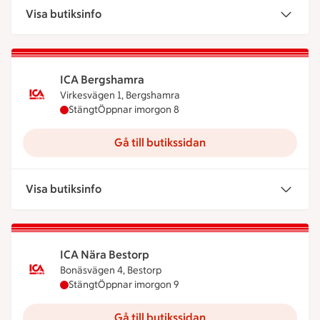
Visa butiksinfo
ICA Bergshamra
Virkesvägen 1, Bergshamra
ICA Bergshamra har stängt idag, öppnar imorgon 
Stängt
Öppnar imorgon 8
Gå till butikssidan
Visa butiksinfo
ICA Nära Bestorp
Bonäsvägen 4, Bestorp
ICA Nära Bestorp har stängt idag, öppnar imorgon
Stängt
Öppnar imorgon 9
Gå till butikssidan