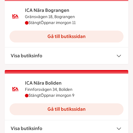
ICA Nära Bograngen
Gränsvägen 18, Bograngen
ICA Nära Bograngen har stängt idag, öppnar imor
Stängt
Öppnar imorgon 11
Gå till butikssidan
Visa butiksinfo
ICA Nära Boliden
Finnforsvägen 34, Boliden
ICA Nära Boliden har stängt idag, öppnar imorgon
Stängt
Öppnar imorgon 9
Gå till butikssidan
Visa butiksinfo