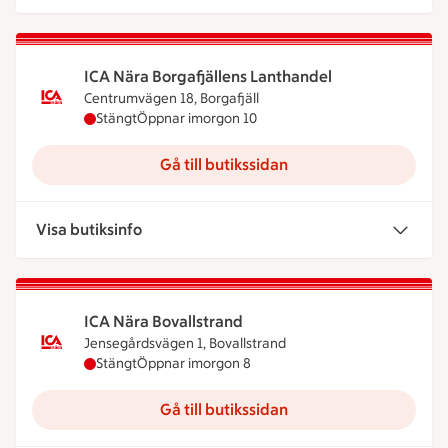
ICA Nära Borgafjällens Lanthandel
Centrumvägen 18, Borgafjäll
ICA Nära Borgafjällens Lanthandel har stängt ida
Stängt
Öppnar imorgon 10
Gå till butikssidan
Visa butiksinfo
ICA Nära Bovallstrand
Jensegårdsvägen 1, Bovallstrand
ICA Nära Bovallstrand har stängt idag, öppnar im
Stängt
Öppnar imorgon 8
Gå till butikssidan