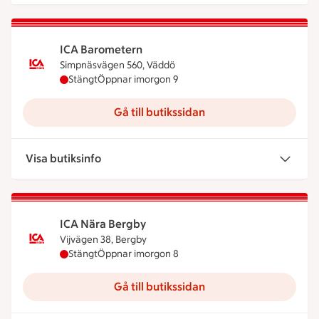
ICA Barometern
Simpnäsvägen 560, Väddö
ICA Barometern har stängt idag, öppnar imorgon 
Stängt
Öppnar imorgon 9
Gå till butikssidan
Visa butiksinfo
ICA Nära Bergby
Vijvägen 38, Bergby
ICA Nära Bergby har stängt idag, öppnar imorgon
Stängt
Öppnar imorgon 8
Gå till butikssidan