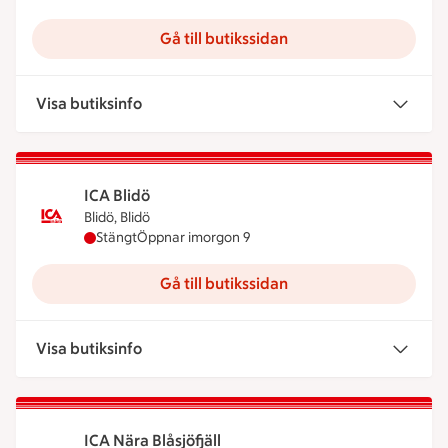
Gå till butikssidan
Visa butiksinfo
ICA Blidö
Blidö, Blidö
ICA Blidö har stängt idag, öppnar imorgon klocka
Stängt
Öppnar imorgon 9
Gå till butikssidan
Visa butiksinfo
ICA Nära Blåsjöfjäll