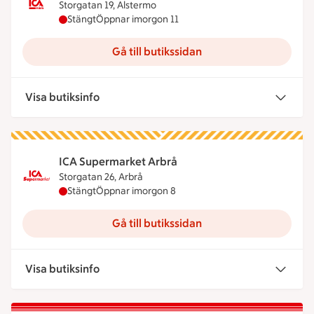
Storgatan 19, Alstermo
ICA Nära Alsterhallen har stängt idag, öppnar imo
Stängt
Öppnar imorgon 11
Gå till butikssidan
Visa butiksinfo
ICA Supermarket Arbrå
Storgatan 26, Arbrå
ICA Supermarket Arbrå har stängt idag, öppnar i
Stängt
Öppnar imorgon 8
Gå till butikssidan
Visa butiksinfo