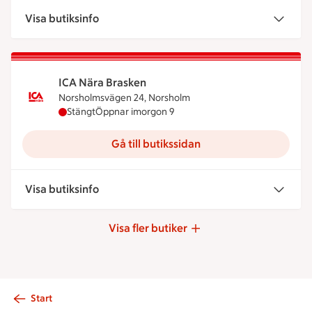
Visa butiksinfo
ICA Nära Brasken
Norsholmsvägen 24, Norsholm
ICA Nära Brasken har stängt idag, öppnar imorgo
Stängt
Öppnar imorgon 9
Gå till butikssidan
Visa butiksinfo
Visa fler butiker
Start