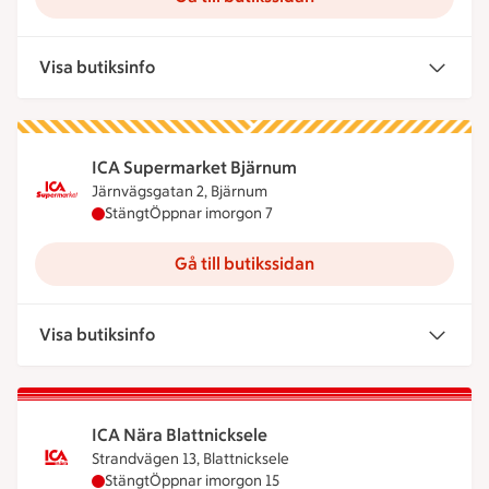
Visa butiksinfo
ICA Supermarket Bjärnum
Järnvägsgatan 2, Bjärnum
ICA Supermarket Bjärnum har stängt idag, öppnar
Stängt
Öppnar imorgon 7
Gå till butikssidan
Visa butiksinfo
ICA Nära Blattnicksele
Strandvägen 13, Blattnicksele
ICA Nära Blattnicksele har stängt idag, öppnar im
Stängt
Öppnar imorgon 15