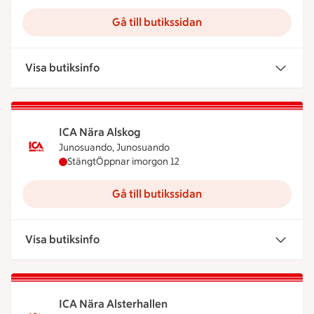
Gå till butikssidan
Visa butiksinfo
ICA Nära Alskog
Junosuando, Junosuando
ICA Nära Alskog har stängt idag, öppnar imorgon 
Stängt
Öppnar imorgon 12
Gå till butikssidan
Visa butiksinfo
ICA Nära Alsterhallen