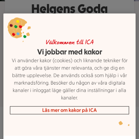
Helgens Goda
Helgens Goda är fylld med
delikatesser som vi handplockat
och lagat efter säsong. Boka senast
Välkommen till ICA
Vi jobbar med kakor
kl 12.00 på torsdag på 018-666 191
eller i butiken och hämta din
Vi använder kakor (cookies) och liknande tekniker för
att göra våra tjänster mer relevanta, och ge dig en
beställning tidigast kl 12.00 under
bättre upplevelse. De används också som hjälp i vår
fredag eller lördag.
marknadsföring. Besöker du någon av våra digitala
kanaler i inloggat läge gäller dina inställningar i alla
kanaler.
Läs mer om kakor på ICA
Meny v32