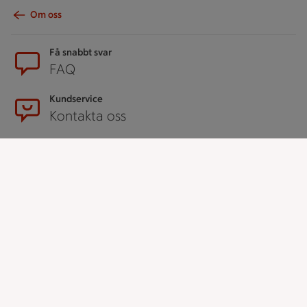
Om oss
Sidfot
Få snabbt svar
FAQ
Kundservice
Kontakta oss
Massa erbjudanden
Bli stammis på ICA
ICAs inspirationsmejl
Prenumerera
Handla
Handla online
ICAs matkasse