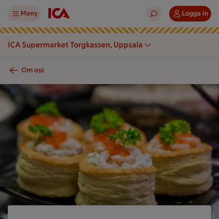
Meny
Logga in
ICA Supermarket Torgkassen, Uppsala
Om oss
.