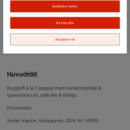
Förrätt
Godkänn kakor
Rimmad laxcarpaccio med örtkräm, picklad morot,
syrad gurka & dill
Avvisa alla
Dryckestips:
Anpassa val
Catch & Release, Sauvignon blanc, 2025. Nr: 7558601
Huvudrätt
Ryggbiff á la 3 peppar med rostad blomkål &
sparrisbroccoli, ostkräm & örtolja
Dryckestips:
Xavier Vignon, Vacqueyras, 2024. Nr: 149201