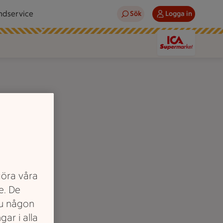
ndservice
Sök
Logga in
göra våra
n mobiltelefon.
e. De
du någon
gar i alla