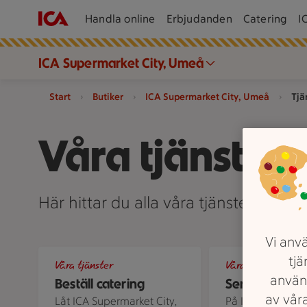
Handla online
Erbjudanden
Catering
I
ICA Supermarket City, Umeå
Start
Butiker
ICA Supermarket City, Umeå
Tjä
Våra tjänster
Här hittar du alla våra tjänster på I
Vi anvä
Charkbricka
Två äldre personer 
tjä
Våra tjänster
Våra tjänster
använ
Beställ catering
Seniorrabatt
av våra
Låt ICA Supermarket City,
På ICA Supermark