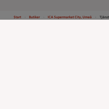
Start
Butiker
ICA Supermarket City, Umeå
Tjänst
Sidfot
Få snabbt svar
Kun
FAQ
Ko
Handla
ICAs tjänst
Handla online
ICA-appen
ICAs matkasse
ICA Scanna
Catering
ICA ToGo
Apotek Hjärtat
Fler appar oc
Handla som företag
Stammis p
Gaston
Bli stammis
Stammis Stu