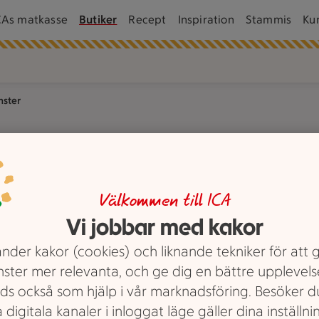
CAs matkasse
Butiker
Recept
Inspiration
Stammis
Ku
nster
Välkommen till ICA
CA Supermarket City, Umeå.
Vi jobbar med kakor
nder kakor (cookies) och liknande tekniker för att 
står vid en kundvagn i en mataffär och tittar tillsammans på e
nster mer relevanta, och ge dig en bättre upplevels
ds också som hjälp i vår marknadsföring. Besöker 
 digitala kanaler i inloggat läge gäller dina inställnin
et City,