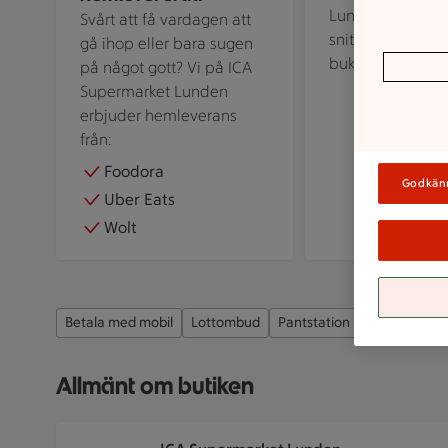
Lunden erbjuder
Svårt att få vardagen att
snittblommor, fä
gå ihop eller bara sugen
buketter och kruk
på något gott? Vi på ICA
Supermarket Lunden
erbjuder hemleverans
från:
Foodora
Godkän
Uber Eats
Wolt
Betala med mobil
Lottombud
Pantstation
Parkering
Allmänt om butiken