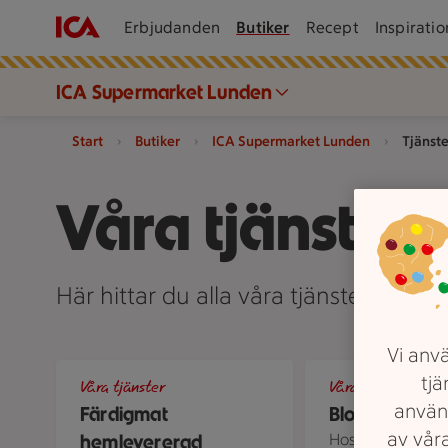
Erbjudanden
Butiker
Recept
Inspiratio
ICA Supermarket Lunden
Start
Butiker
ICA Supermarket Lunden
Tjänste
Våra tjänster
Här hittar du alla våra tjänster på I
Vi anvä
Uppdukat bord med sallad, grillspett och flera takeout
Blombukett sedd up
tjä
Våra tjänster
Våra tjänster
använ
Färdigmat
Blommor
av våra
hemlevererad
Hos ICA Superma