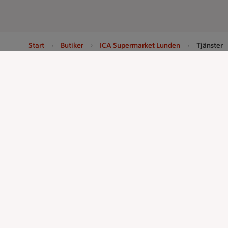
Start
Butiker
ICA Supermarket Lunden
Tjänster
Sidfot
Få snabbt svar
Kun
FAQ
Ko
Handla
Stammis p
Catering
Bli stammis
Apotek Hjärtat
Stammis Stu
Handla som företag
Stammis Hus
Gaston
Partnererbj
Våra ICA-kor
ICAs tjänster
ICA-appen