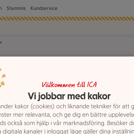
n
Stammis
Kundservice
r
Välkommen till ICA
CA Supermarket Lunden.
Vi jobbar med kakor
nder kakor (cookies) och liknande tekniker för att 
-rätter.
pifrån
Två äldre personer står vid en kundvagn i en ma
En person öv
nster mer relevanta, och ge dig en bättre upplevels
Våra tjänster
Våra tjäns
ds också som hjälp i vår marknadsföring. Besöker 
Seniorrabatt
Post & 
 digitala kanaler i inloggat läge gäller dina inställnin
rket
På ICA Supermarket
Insta