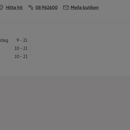
Hitta hit
08 962600
Mejla butiken
pnar klockan 8
 Måndag-fredag 9 till 21
edag
9
-
21
Lördag 10 till 21
10
-
21
Söndag 10 till 21
10
-
21