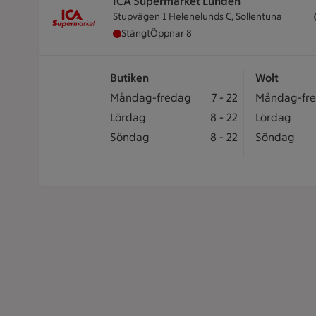
ICA Supermarket Lunden
Stupvägen 1 Helenelunds C, Sollentuna
ICA Supermarket Lunden har stängt, öp
Stängt
Öppnar 8
Butiken
Wolt
Öppettider
Butiken öppet: Måndag-fredag 7 till 22
Måndag-fredag
7
-
22
Wolt öppet:
Måndag-fr
Butiken öppet: Lördag 8 till 22
Lördag
8
-
22
Wolt öppet: 
Lördag
Butiken öppet: Söndag 8 till 22
Söndag
8
-
22
Wolt öppet: 
Söndag