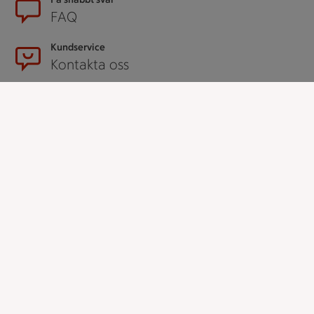
FAQ
Kundservice
Kontakta oss
Massa erbjudanden
Bli stammis på ICA
ICAs inspirationsmejl
Prenumerera
Handla
Handla online
ICAs matkasse
Catering
Apotek Hjärtat
Handla som företag