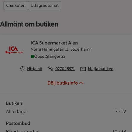
Charkuteri
Uttagsautomat
Allmänt om butiken
ICA Supermarket Alen
Norra Hamngatan 11, Söderhamn
ICA Supermarket Alen är öppen nu, stänger klo
Öppet
Stänger 22
Hitta hit
0270 15571
Mejla butiken
Dölj butiksinfo
Butiken
Öppettider
Butiken öppet: Alla dagar 7 till 22
Alla dagar
7
-
22
Postombud
Postombud öppet: Måndag-fredag 10 till 18
Måndag-fredag
10
-
18