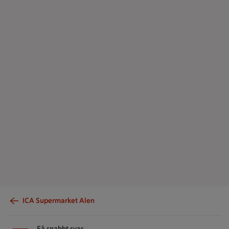
ICA Supermarket Alen
Sidfot
Få snabbt svar