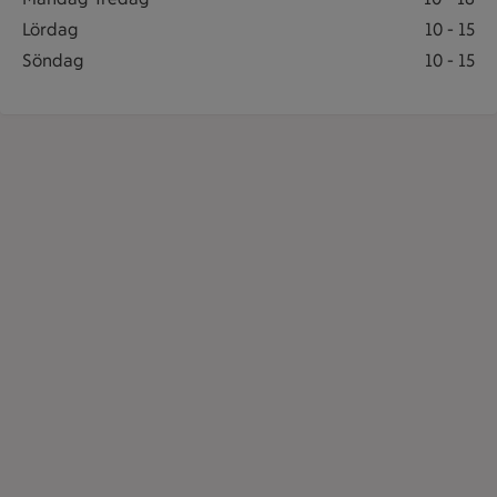
Postombud öppet: Lördag 10 till 15
Lördag
10
-
15
Postombud öppet: Söndag 10 till 15
Söndag
10
-
15