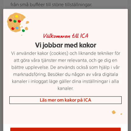
från små bufféer till större tillställningar.
Beställ catering
Välkommen till ICA
Två äldre personer står vid en kundvagn i en mataffär och ti
Vi jobbar med kakor
Våra tjänster
Seniorrabatt
Vi använder kakor (cookies) och liknande tekniker för
På ICA Supermarket Alen värnar vi om våra seniorer
att göra våra tjänster mer relevanta, och ge dig en
och erbjuder rabatt på utvalda dagar. Ett uppskattat
bättre upplevelse. De används också som hjälp i vår
erbjudande för dig som vill handla och få mer för
marknadsföring. Besöker du någon av våra digitala
pengarna.
kanaler i inloggat läge gäller dina inställningar i alla
kanaler.
Person skannar en vara i butik med sin mobiltelefon.
Läs mer om kakor på ICA
Våra tjänster
Självscanning
Med självscanning i ICA Supermarket Alen skannar
du varorna i egen takt och betalar i appen eller vid
betalstationen. Smidigt, tidsbesparande och