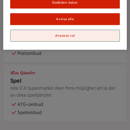
Godkänn kakor
personal finns nära till hands vid behov.
Självscanna, handtag
Avvisa alla
En person överlämnar ett paket till paketinlämningen i en bu
Anpassa val
Våra tjänster
Post & paket
Postombud
ATG-annonser för andelsspel och bingolotter uppställda på 
Våra tjänster
Spel
Hos ICA Supermarket Alen finns möjlighet att ta del
av olika speltjänster:
ATG-ombud
Spelombud