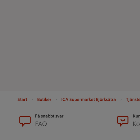
Start
Butiker
ICA Supermarket Björksätra
Tjänst
Sidfot
Få snabbt svar
Kun
FAQ
Ko