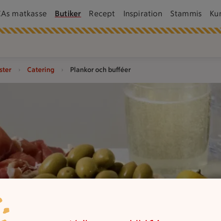
CAs matkasse
Butiker
Recept
Inspiration
Stammis
Ku
ster
Catering
Plankor och bufféer