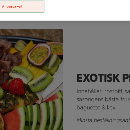
Välkommen med din cateringbeställning!
Anpassa val
 innehåller rostbiff, skinka, vindruvor, vattenmelon med mer.
EXOTISK 
Innehåller: rostbiff, s
säsongens bästa frukte
baguette & kex.
Minsta beställningsant