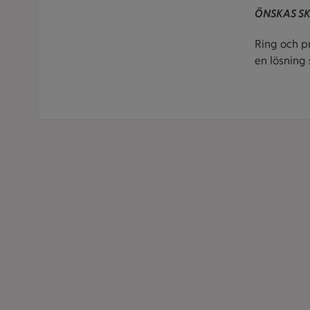
ÖNSKAS S
Ring och pr
en lösning 