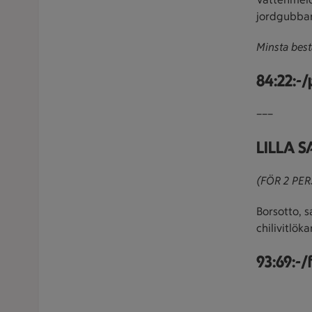
jordgubbar
Minsta best
84:22:-
–––
LILLA 
(FÖR 2 PER
Borsotto, s
chilivitlök
93:69:-/