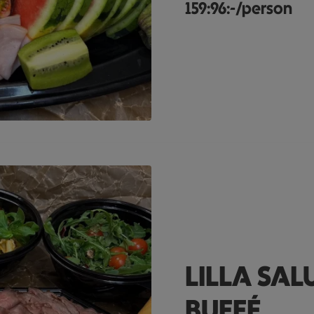
159:96:-/person
 Bröd, skinka sallad med mer.
LILLA SA
BUFFÉ