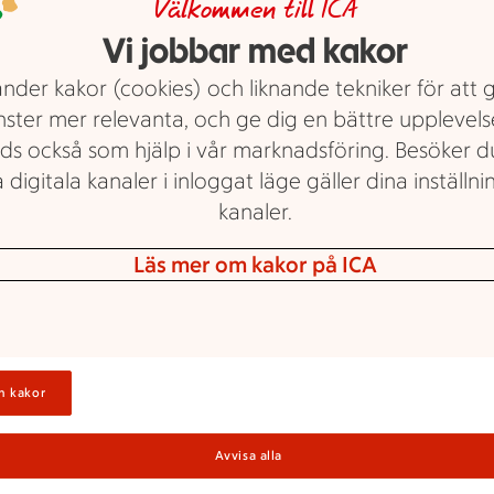
Välkommen till ICA
Vi jobbar med kakor
nder kakor (cookies) och liknande tekniker för att 
nster mer relevanta, och ge dig en bättre upplevels
ds också som hjälp i vår marknadsföring. Besöker 
 digitala kanaler i inloggat läge gäller dina inställnin
kanaler.
lankor och buffé
Läs mer om kakor på ICA
ienska delikatesser, fisk och skaldjur eller k
skt tema? Vi har en buffé som garanterat pa
est. Med mycket att välja på hittar varje gäs
n kakor
oriter. Du kan koncentrera dig på att ha trev
sammans med gästerna istället för att stå i k
Avvisa alla