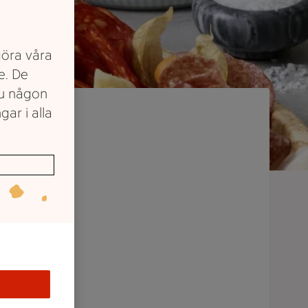
göra våra
e. De
du någon
gar i alla
er
anske
ssar på
t sina
ligt
öket.