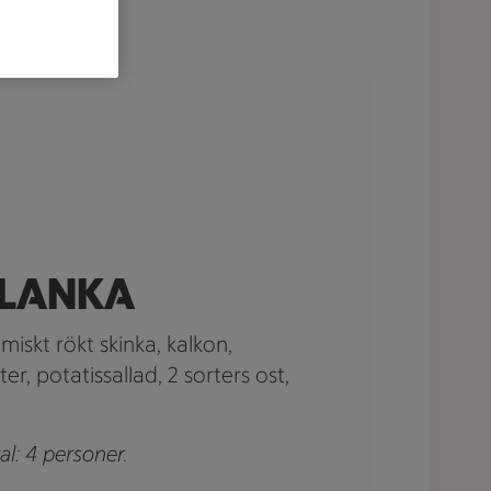
PLANKA
amiskt rökt skinka, kalkon,
r, potatissallad, 2 sorters ost,
al: 4 personer.