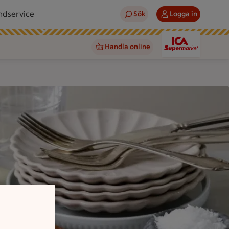
ndservice
Sök
Logga in
Handla online