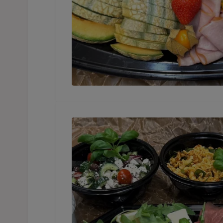
Lilla saluhallens buffé upplagd på ett fat.