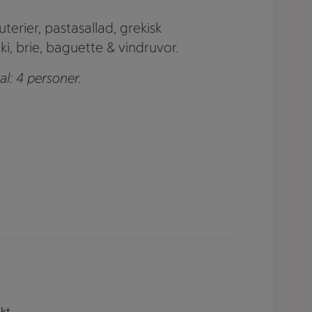
kuterier, pastasallad, grekisk
iki, brie, baguette & vindruvor.
al: 4 personer.
kt,