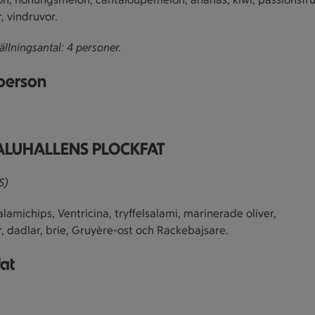
, vindruvor.
ällningsantal: 4 personer.
/person
SALUHALLENS PLOCKFAT
S)
alamichips, Ventricina, tryffelsalami, marinerade oliver,
ar, dadlar, brie, Gruyère-ost och Rackebajsare.
fat