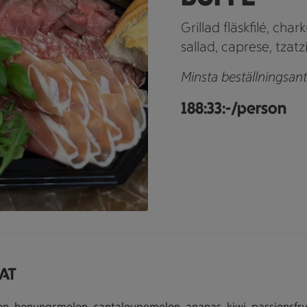
Grillad fläskfilé, char
sallad, caprese, tzatz
Minsta beställningsant
188:33:-/person
AT
n, honungsmelon, cantaloupemelon, ananas, kiwi, passionsfru