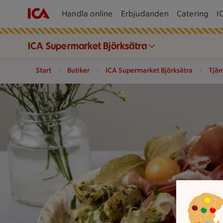
Handla online
Erbjudanden
Catering
I
ICA Supermarket Björksätra
Start
Butiker
ICA Supermarket Björksätra
Tjän
Ett fat med chark och oliver med mer.