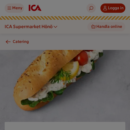
Meny
Logga in
ICA Supermarket Hönö
Handla online
Catering
En smörgås med sallad, tomat och citron ligger på ett bord.