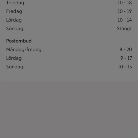
Fiskdisk öppet: Torsdag 10 till 18
Torsdag
10
-
18
Fiskdisk öppet: Fredag 10 till 19
Fredag
10
-
19
Fiskdisk öppet: Lördag 10 till 14
Lördag
10
-
14
Fiskdisk stängt Söndag
Söndag
Stängt
Postombud
Postombud öppet: Måndag-fredag 8 till 20
Måndag-fredag
8
-
20
Postombud öppet: Lördag 9 till 17
Lördag
9
-
17
Postombud öppet: Söndag 10 till 15
Söndag
10
-
15