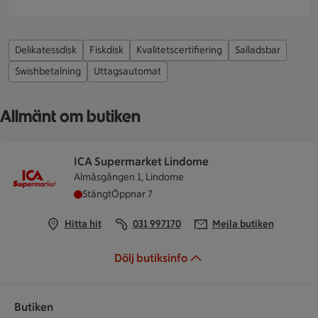
Delikatessdisk
Fiskdisk
Kvalitetscertifiering
Salladsbar
Swishbetalning
Uttagsautomat
Allmänt om butiken
ICA Supermarket Lindome
Almåsgången 1, Lindome
ICA Supermarket Lindome har stängt, öppnar kl
Stängt
Öppnar 7
Hitta hit
031 997170
Mejla butiken
Dölj butiksinfo
Butiken
Öppettider