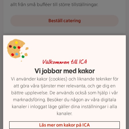
allt från små bufféer till större tillställningar.
Beställ catering
Blombukett sedd uppifrån
Våra tjänster
Blommor
Hos ICA Supermarket Lindome erbjuder vi
Välkommen till ICA
snittblommor, färdiga buketter och krukväxter.
Vi jobbar med kakor
Vi använder kakor (cookies) och liknande tekniker för
Två äldre personer står vid en kundvagn i en mataffär och ti
att göra våra tjänster mer relevanta, och ge dig en
Våra tjänster
bättre upplevelse. De används också som hjälp i vår
Seniorrabatt
marknadsföring. Besöker du någon av våra digitala
På ICA Supermarket Lindome värnar vi om våra
kanaler i inloggat läge gäller dina inställningar i alla
seniorer och erbjuder rabatt på utvalda dagar. Ett
kanaler.
uppskattat erbjudande för dig som vill handla och få
mer för pengarna.
Läs mer om kakor på ICA