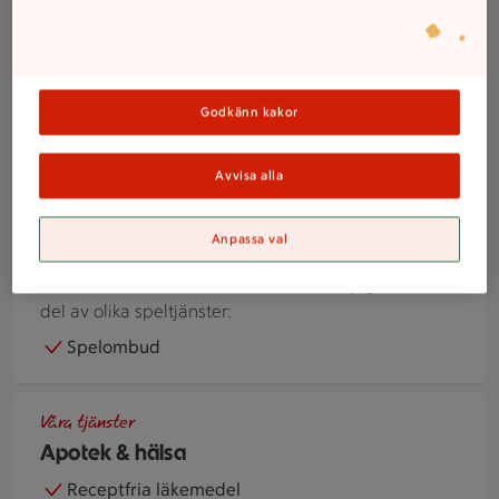
En person överlämnar ett paket till paketinlämningen i en bu
Våra tjänster
Post & paket
Godkänn kakor
Instabox
Postombud
Avvisa alla
ATG-annonser för andelsspel och bingolotter uppställda på 
Våra tjänster
Anpassa val
Spel
Hos ICA Supermarket Lindome finns möjlighet att ta
del av olika speltjänster:
Spelombud
Händer håller i ett rött glashjärta
Våra tjänster
Apotek & hälsa
Receptfria läkemedel