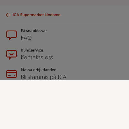
ICA Supermarket Lindome
Sidfot
Få snabbt svar
FAQ
Kundservice
Kontakta oss
Massa erbjudanden
Bli stammis på ICA
ICAs inspirationsmejl
Prenumerera
Handla
Handla online