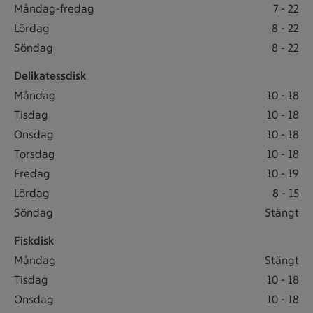
Butiken öppet: Måndag-fredag 7 till 22
Måndag-fredag
7
-
22
Butiken öppet: Lördag 8 till 22
Lördag
8
-
22
Butiken öppet: Söndag 8 till 22
Söndag
8
-
22
Delikatessdisk
Delikatessdisk öppet: Måndag 10 till 18
Måndag
10
-
18
Delikatessdisk öppet: Tisdag 10 till 18
Tisdag
10
-
18
Delikatessdisk öppet: Onsdag 10 till 18
Onsdag
10
-
18
Delikatessdisk öppet: Torsdag 10 till 18
Torsdag
10
-
18
Delikatessdisk öppet: Fredag 10 till 19
Fredag
10
-
19
Delikatessdisk öppet: Lördag 8 till 15
Lördag
8
-
15
Delikatessdisk stängt Söndag
Söndag
Stängt
Fiskdisk
Fiskdisk stängt Måndag
Måndag
Stängt
Fiskdisk öppet: Tisdag 10 till 18
Tisdag
10
-
18
Fiskdisk öppet: Onsdag 10 till 18
Onsdag
10
-
18