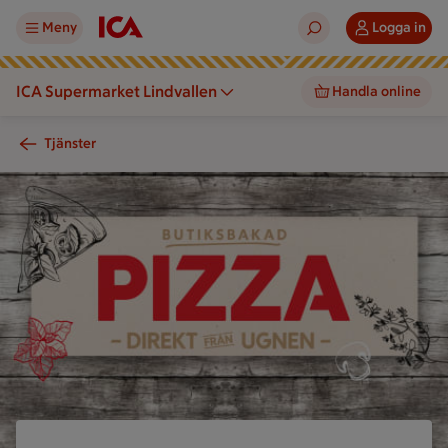
Meny
Logga in
ICA Supermarket Lindvallen
Handla online
Tjänster
En skylt med text om butiksbakad pizza hänger på en trävägg