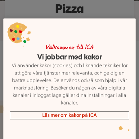
Pizza
Välkommen till ICA
Pizzasugen? Ring in din beställning på
0280-757 50
Vi jobbar med kakor
Vi använder kakor (cookies) och liknande tekniker för
att göra våra tjänster mer relevanta, och ge dig en
Sista beställning: 20:00
bättre upplevelse. De används också som hjälp i vår
marknadsföring. Besöker du någon av våra digitala
kanaler i inloggat läge gäller dina inställningar i alla
kanaler.
PIZZAMENY
Läs mer om kakor på ICA
Margherita 94:-
Tomatsås, mozzarella, basilika