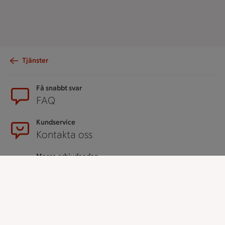
Tjänster
Sidfot
Få snabbt svar
FAQ
Kundservice
Kontakta oss
Massa erbjudanden
Bli stammis på ICA
ICAs inspirationsmejl
Prenumerera