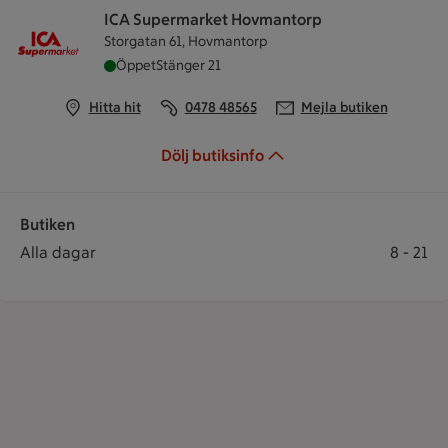
ICA Supermarket Hovmantorp
Storgatan 61, Hovmantorp
ICA Supermarket Hovmantorp är öppen nu, stän
Öppet
Stänger 21
Hitta hit
0478 48565
Mejla butiken
Dölj butiksinfo
Butiken
Öppettider
Butiken öppet: Alla dagar 8 till 21
Alla dagar
8
-
21