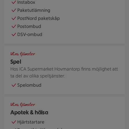
Instabox
Paketutlämning
PostNord paketskåp
Postombud
DSV-ombud
ATG-annonser för andelsspel och bingolotter uppställda på 
Våra tjänster
Spel
Hos ICA Supermarket Hovmantorp finns möjlighet att
ta del av olika speltjänster:
Spelombud
Händer håller i ett rött glashjärta
Våra tjänster
Apotek & hälsa
Hjärtstartare