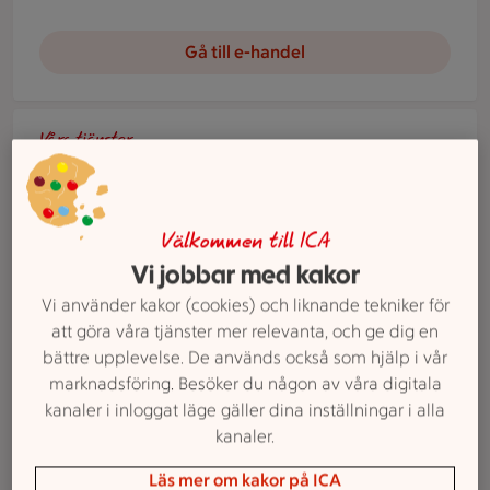
Gå till e-handel
Handla som företag
Våra tjänster
Handla som företag
Hos ICA Supermarket Hovmantorp kan du handla
online som företag.
Välkommen till ICA
Vi jobbar med kakor
Handla som företag
Vi använder kakor (cookies) och liknande tekniker för
att göra våra tjänster mer relevanta, och ge dig en
Två äldre personer står vid en kundvagn i en mataffär och ti
bättre upplevelse. De används också som hjälp i vår
Våra tjänster
marknadsföring. Besöker du någon av våra digitala
Seniorrabatt
kanaler i inloggat läge gäller dina inställningar i alla
På ICA Supermarket Hovmantorp värnar vi om våra
kanaler.
seniorer och erbjuder rabatt på utvalda dagar. Ett
Läs mer om kakor på ICA
uppskattat erbjudande för dig som vill handla och få