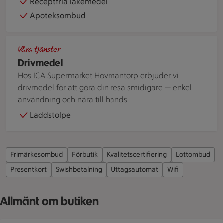
Receptfria läkemedel
Apoteksombud
Kvinna bredvid motorcykel framför bensinmack
Våra tjänster
Drivmedel
Hos ICA Supermarket Hovmantorp erbjuder vi
drivmedel för att göra din resa smidigare — enkel
användning och nära till hands.
Laddstolpe
Frimärkesombud
Förbutik
Kvalitetscertifiering
Lottombud
Presentkort
Swishbetalning
Uttagsautomat
Wifi
Allmänt om butiken