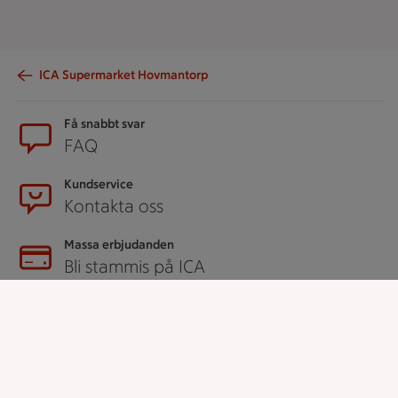
ICA Supermarket Hovmantorp
Sidfot
Få snabbt svar
FAQ
Kundservice
Kontakta oss
Massa erbjudanden
Bli stammis på ICA
ICAs inspirationsmejl
Prenumerera
Handla