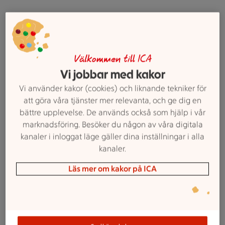
Erik
Välkommen till ICA
Butikschef
Vi jobbar med kakor
Vi använder kakor (cookies) och liknande tekniker för
erik.alenfall@supermarket.ica.se
att göra våra tjänster mer relevanta, och ge dig en
bättre upplevelse. De används också som hjälp i vår
0418466261
marknadsföring. Besöker du någon av våra digitala
Philip
kanaler i inloggat läge gäller dina inställningar i alla
kanaler.
Färskvaror & mejeri
Läs mer om kakor på ICA
philip.sjostrand@supermarket.ica.se
0418466277