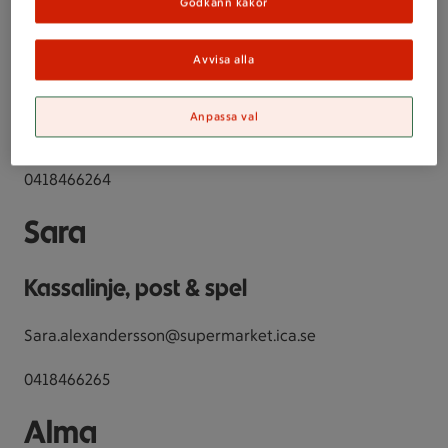
Godkänn kakor
Isabelle
Avvisa alla
Frukt & grönt
Anpassa val
isabelle.malmsten@supermarket.ica.se
0418466264
Sara
Kassalinje, post & spel
Sara.alexandersson@supermarket.ica.se
0418466265
Alma