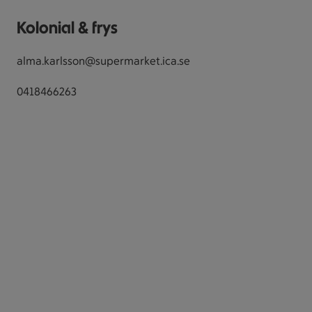
Kolonial & frys
alma.karlsson@supermarket.ica.se
0418466263