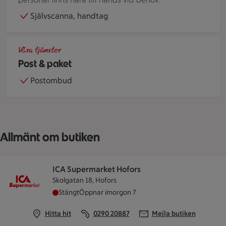
Självscanna, handtag
En person överlämnar ett paket till paketinlämningen i en bu
Våra tjänster
Post & paket
Postombud
Allmänt om butiken
ICA Supermarket Hofors
Skolgatan 18, Hofors
ICA Supermarket Hofors har stängt idag, öppna
Stängt
Öppnar imorgon 7
Hitta hit
0290 20887
Mejla butiken