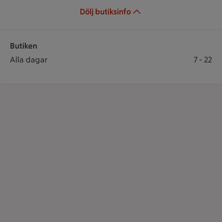
Dölj butiksinfo
Butiken
Öppettider
Butiken öppet: Alla dagar 7 till 22
Alla dagar
7
-
22