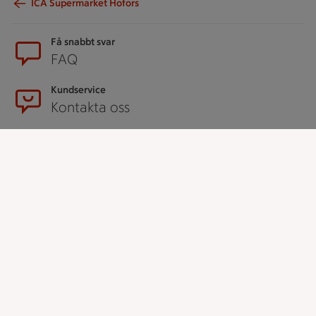
ICA Supermarket Hofors
Sidfot
Få snabbt svar
FAQ
Kundservice
Kontakta oss
Massa erbjudanden
Bli stammis på ICA
ICAs inspirationsmejl
Prenumerera
Handla
Handla online
ICAs matkasse
Catering