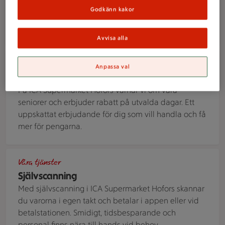
Godkänn kakor
Handla som företag
Avvisa alla
Två äldre personer står vid en kundvagn i en mataffär och ti
Våra tjänster
Anpassa val
Seniorrabatt
På ICA Supermarket Hofors värnar vi om våra
seniorer och erbjuder rabatt på utvalda dagar. Ett
uppskattat erbjudande för dig som vill handla och få
mer för pengarna.
Person skannar en vara i butik med sin mobiltelefon.
Våra tjänster
Självscanning
Med självscanning i ICA Supermarket Hofors skannar
du varorna i egen takt och betalar i appen eller vid
betalstationen. Smidigt, tidsbesparande och
personal finns nära till hands vid behov.