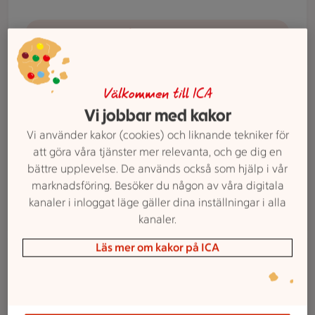
Gå till e-handel
Charkbricka
Våra tjänster
Välkommen till ICA
Beställ catering
Vi jobbar med kakor
Låt ICA Supermarket Hofors ta hand om maten till
Vi använder kakor (cookies) och liknande tekniker för
din nästa fest eller event. Vi erbjuder catering med
att göra våra tjänster mer relevanta, och ge dig en
allt från små bufféer till större tillställningar.
bättre upplevelse. De används också som hjälp i vår
marknadsföring. Besöker du någon av våra digitala
Beställ catering
kanaler i inloggat läge gäller dina inställningar i alla
kanaler.
Handla som företag
Läs mer om kakor på ICA
Våra tjänster
Handla som företag
Hos ICA Supermarket Hofors kan du handla online
som företag.