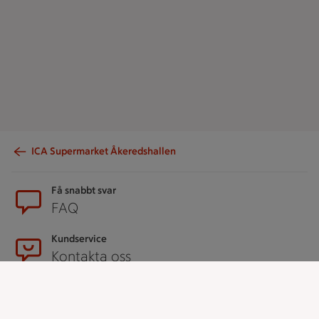
ICA Supermarket Åkeredshallen
Sidfot
Få snabbt svar
FAQ
Kundservice
Kontakta oss
Massa erbjudanden
Bli stammis på ICA