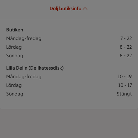
Dölj butiksinfo
Butiken
Öppettider
Butiken öppet: Måndag-fredag 7 till 22
Måndag-fredag
7
-
22
Butiken öppet: Lördag 8 till 22
Lördag
8
-
22
Butiken öppet: Söndag 8 till 22
Söndag
8
-
22
Lilla Delin (Delikatessdisk)
Lilla Delin (Delikatessdisk) öppet: Måndag-fredag 10 till 19
Måndag-fredag
10
-
19
Lilla Delin (Delikatessdisk) öppet: Lördag 10 till 17
Lördag
10
-
17
Lilla Delin (Delikatessdisk) stängt Söndag
Söndag
Stängt