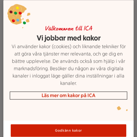
uppskattat erbjudande för dig som vill handla och få
mer för pengarna.
Välkommen till ICA
Släpvagn
Våra tjänster
Vi jobbar med kakor
Släputhyrning
Vi använder kakor (cookies) och liknande tekniker för
Om du behöver hyra släp så är du hjärtligt
att göra våra tjänster mer relevanta, och ge dig en
välkommen in till oss på ICA Supermarket
bättre upplevelse. De används också som hjälp i vår
Åkeredshallen. Allt för att förenkla vardagen för såväl
marknadsföring. Besöker du någon av våra digitala
privatpersoner som företag.
kanaler i inloggat läge gäller dina inställningar i alla
kanaler.
En person överlämnar ett paket till paketinlämningen i en bu
Våra tjänster
Läs mer om kakor på ICA
Post & paket
Instabox
PostNord paketskåp
Godkänn kakor
Händer håller i ett rött glashjärta