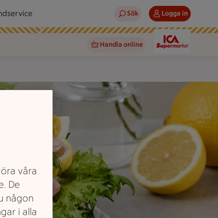
ndservice
Sök
Logga in
Handla online
göra våra
e. De
du någon
gar i alla