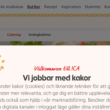
CAs matkasse
Butiker
Recept
Inspiration
Stammis
Ku
Catering
Smörgåstårtor
ed tallrikar och bestick.
Välkommen till ICA
Vi jobbar med kakor
nder kakor (cookies) och liknande tekniker för att 
nster mer relevanta, och ge dig en bättre upplevels
ds också som hjälp i vår marknadsföring. Besöker 
 digitala kanaler i inloggat läge gäller dina inställnin