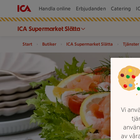
Handla online
Erbjudanden
Catering
I
ICA Supermarket Slätta
Start
Butiker
ICA Supermarket Slätta
Tjänster
En smörgåstårta med skaldjur och grönsaker står på ett bord m
Vi anvä
tjä
använ
av våra