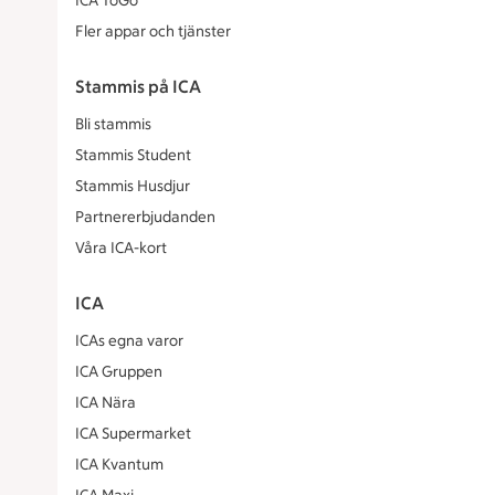
ICA ToGo
Fler appar och tjänster
Stammis på ICA
Bli stammis
Stammis Student
Stammis Husdjur
Partnererbjudanden
Våra ICA-kort
ICA
ICAs egna varor
ICA Gruppen
ICA Nära
ICA Supermarket
ICA Kvantum