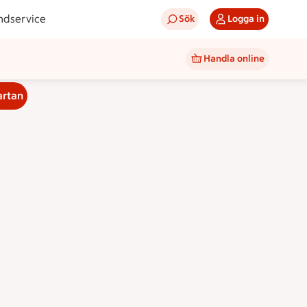
ndservice
Sök
Logga in
Handla online
artan