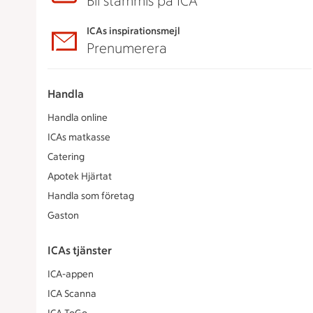
Bli stammis på ICA
ICAs inspirationsmejl
Prenumerera
Handla
Handla online
ICAs matkasse
Catering
Apotek Hjärtat
Handla som företag
Gaston
ICAs tjänster
ICA-appen
ICA Scanna