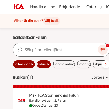
Handla online
Erbjudanden
Catering
I
Vilken är din butik?
Välj butik
Salladsbar Falun
Sök på ort eller tjänst
2
Salladsbar
Falun
Handla online
Catering
Erbjudan
Butiker
Visar 1 stycken
(1)
Sortera
Maxi ICA Stormarknad Falun
Bataljonsvägen 11, Falun
Maxi ICA Stormarknad Falun är öppen nu, stä
Öppet
Stänger 23