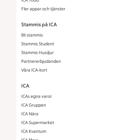
ICA ToGo
Fler appar och tjänster
Stammis på ICA
Bli stammis
Stammis Student
Stammis Husdjur
Partnererbjudanden
Våra ICA-kort
ICA
ICAs egna varor
ICA Gruppen
ICA Nära
ICA Supermarket
ICA Kvantum