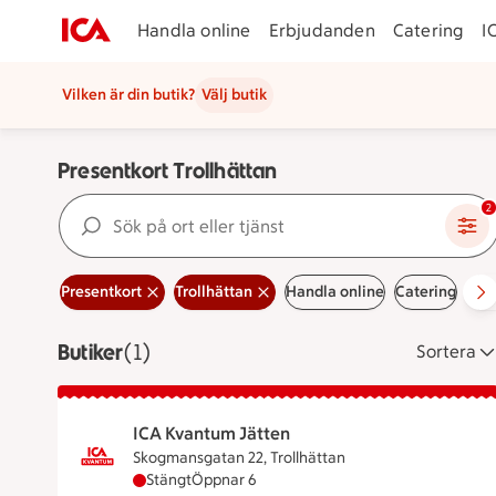
Handla online
Erbjudanden
Catering
I
Vilken är din butik?
Välj butik
Presentkort Trollhättan
Sök på ort eller tjänst
2
Presentkort
Trollhättan
Handla online
Catering
Erb
Butiker
Visar 1 stycken
(1)
Sortera
ICA Kvantum Jätten
Skogmansgatan 22, Trollhättan
ICA Kvantum Jätten har stängt, öppnar klock
Stängt
Öppnar 6