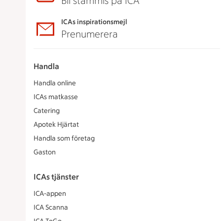
Bli stammis på ICA
ICAs inspirationsmejl
Prenumerera
Handla
Handla online
ICAs matkasse
Catering
Apotek Hjärtat
Handla som företag
Gaston
ICAs tjänster
ICA-appen
ICA Scanna