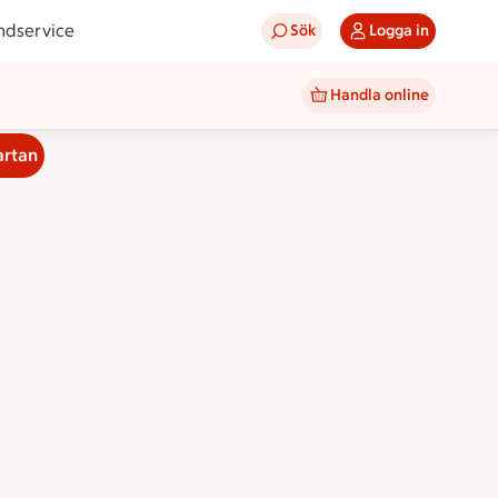
ndservice
Sök
Logga in
Handla online
artan