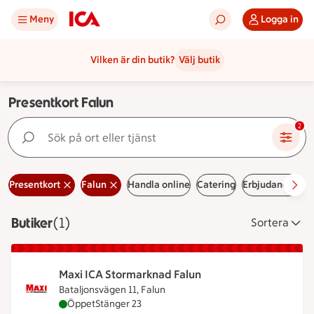
Meny
Logga in
Vilken är din butik?
Välj butik
Presentkort Falun
Sök på ort eller tjänst
2
Presentkort
Falun
Handla online
Catering
Erbjudanden
L
Butiker
Visar 1 stycken
(1)
Sortera
Maxi ICA Stormarknad Falun
Bataljonsvägen 11, Falun
Maxi ICA Stormarknad Falun är öppen nu, stänger
Öppet
Stänger 23