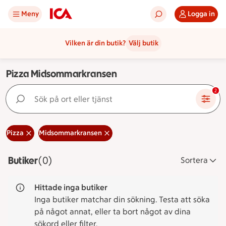
Meny
Logga in
Vilken är din butik?
Välj butik
Pizza Midsommarkransen
Sök på ort eller tjänst
2
Pizza
Midsommarkransen
Butiker
Visar 0 stycken
(0)
Sortera
Hittade inga butiker
Inga butiker matchar din sökning. Testa att söka
på något annat, eller ta bort något av dina
sökord eller filter.