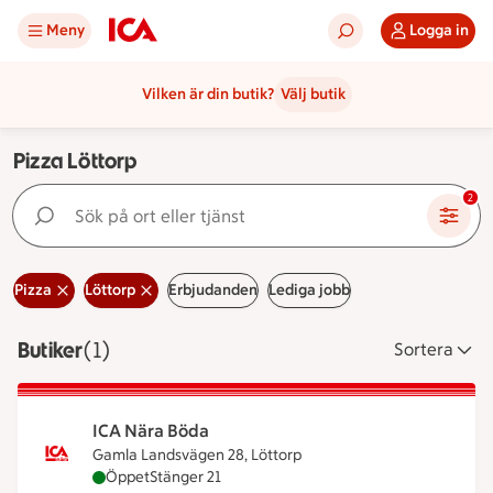
Meny
Logga in
Vilken är din butik?
Välj butik
Pizza Löttorp
Sök på ort eller tjänst
2
Pizza
Löttorp
Erbjudanden
Lediga jobb
Butiker
Visar 1 stycken
(1)
Sortera
ICA Nära Böda
Gamla Landsvägen 28, Löttorp
ICA Nära Böda är öppen nu, stänger klockan 21
Öppet
Stänger 21