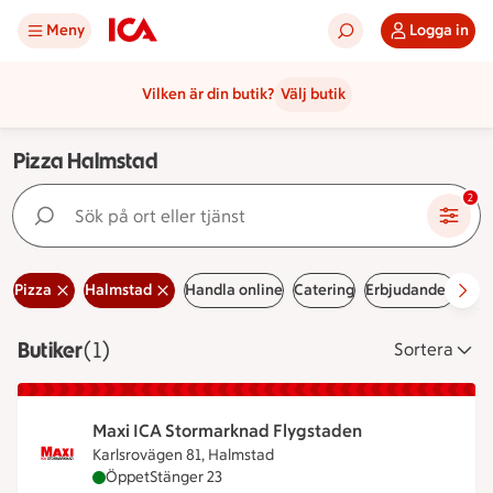
Meny
Logga in
Vilken är din butik?
Välj butik
Pizza Halmstad
Sök på ort eller tjänst
2
Pizza
Halmstad
Handla online
Catering
Erbjudanden
Led
Butiker
Visar 1 stycken
(1)
Sortera
Maxi ICA Stormarknad Flygstaden
Karlsrovägen 81, Halmstad
Maxi ICA Stormarknad Flygstaden är öppen nu, st
Öppet
Stänger 23