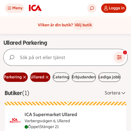
Meny
Logga in
Vilken är din butik?
Välj butik
Ullared Parkering
Sök på ort eller tjänst
2
Parkering
Ullared
Catering
Erbjudanden
Lediga jobb
Butiker
Visar 1 stycken
(1)
Sortera
ICA Supermarket Ullared
Varbergsvägen 6, Ullared
ICA Supermarket Ullared är öppen nu, stänger klo
Öppet
Stänger 21