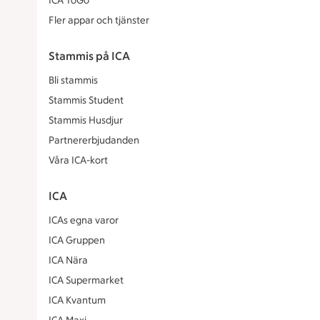
ICA ToGo
Fler appar och tjänster
Stammis på ICA
Bli stammis
Stammis Student
Stammis Husdjur
Partnererbjudanden
Våra ICA-kort
ICA
ICAs egna varor
ICA Gruppen
ICA Nära
ICA Supermarket
ICA Kvantum