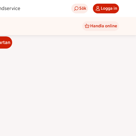
ndservice
Sök
Logga in
Handla online
artan