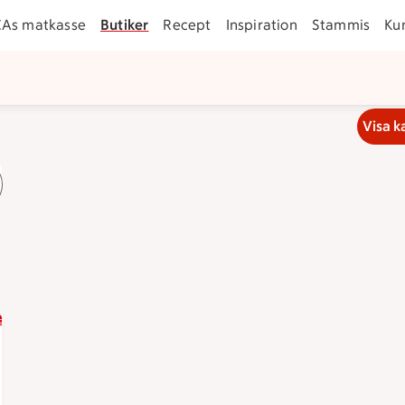
CAs matkasse
Butiker
Recept
Inspiration
Stammis
Ku
Visa k
ger klockan 22