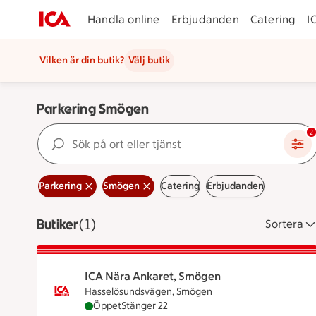
Handla online
Erbjudanden
Catering
I
Vilken är din butik?
Välj butik
Parkering Smögen
Sök på ort eller tjänst
2
Parkering
Smögen
Catering
Erbjudanden
Butiker
Visar 1 stycken
(1)
Sortera
ICA Nära Ankaret, Smögen
Hasselösundsvägen, Smögen
ICA Nära Ankaret, Smögen är öppen nu, stän
Öppet
Stänger 22