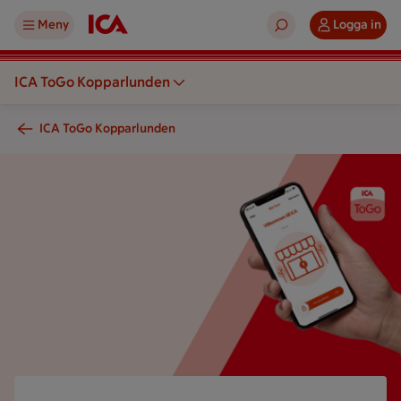
Meny
Logga in
ICA ToGo Kopparlunden
ICA ToGo Kopparlunden
en hand som håller i en mobiltelefon med ICA Togo-appen