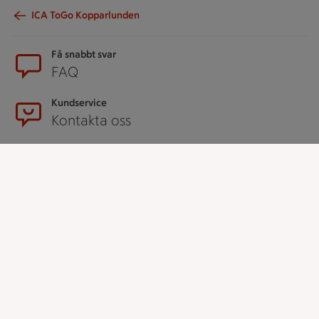
ICA ToGo Kopparlunden
Sidfot
Få snabbt svar
FAQ
Kundservice
Kontakta oss
Massa erbjudanden
Bli stammis på ICA
ICAs inspirationsmejl
Prenumerera
Handla
Handla online
ICAs matkasse