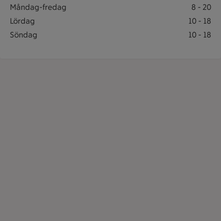
Postombud öppet: Måndag-fredag 8 till 20
Måndag-fredag
8
-
20
Postombud öppet: Lördag 10 till 18
Lördag
10
-
18
Postombud öppet: Söndag 10 till 18
Söndag
10
-
18