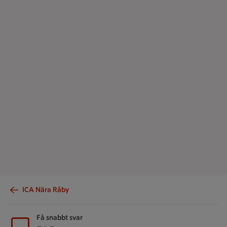
ICA Nära Råby
Sidfot
Få snabbt svar