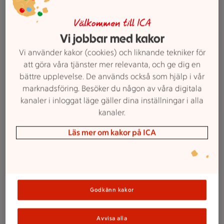
erbjudande för dig som vill handla och få mer för
pengarna.
Välkommen till ICA
Vi jobbar med kakor
En person överlämnar ett paket till paketinlämningen i en bu
Vi använder kakor (cookies) och liknande tekniker för
Våra tjänster
att göra våra tjänster mer relevanta, och ge dig en
Post & paket
bättre upplevelse. De används också som hjälp i vår
Postombud
marknadsföring. Besöker du någon av våra digitala
kanaler i inloggat läge gäller dina inställningar i alla
ATG-annonser för andelsspel och bingolotter uppställda på 
kanaler.
Våra tjänster
Spel
Läs mer om kakor på ICA
Hos ICA Nära Råby finns möjlighet att ta del av olika
speltjänster:
Spelombud
Godkänn kakor
Swishbetalning
Uttagsautomat
Avvisa alla