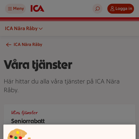
Meny
Logga in
ICA Nära Råby
ICA Nära Råby
Våra tjänster
Här hittar du alla våra tjänster på ICA Nära
Råby.
Två äldre personer står vid en kundvagn i en mataffär och ti
Våra tjänster
Seniorrabatt
På ICA Nära Råby värnar vi om våra seniorer och
erbjuder rabatt på utvalda dagar. Ett uppskattat