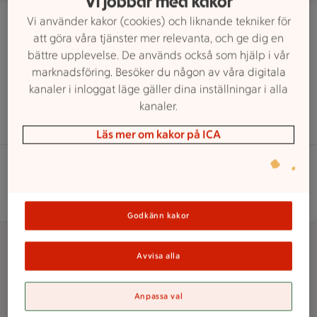
Vi jobbar med kakor
Vi använder kakor (cookies) och liknande tekniker för
ICA Nära Träslövsläge
att göra våra tjänster mer relevanta, och ge dig en
Tångvägen 39, Träslövsläge
ICA Nära Träslövsläge har stängt idag, öppnar 
bättre upplevelse. De används också som hjälp i vår
Stängt
Öppnar imorgon 7
marknadsföring. Besöker du någon av våra digitala
Hitta hit
0340 671188
Mejla butiken
kanaler i inloggat läge gäller dina inställningar i alla
kanaler.
Dölj butiksinfo
Läs mer om kakor på ICA
Butiken
Öppettider
Butiken öppet: Alla dagar 7 till 21
Alla dagar
7
-
21
Godkänn kakor
Avvisa alla
Anpassa val