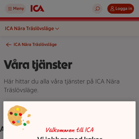
Meny
Logga in
ICA Nära Träslövsläge
ICA Nära Träslövsläge
Våra tjänster
Här hittar du alla våra tjänster på ICA Nära
Träslövsläge.
Allmänt om butiken
Välkommen till ICA