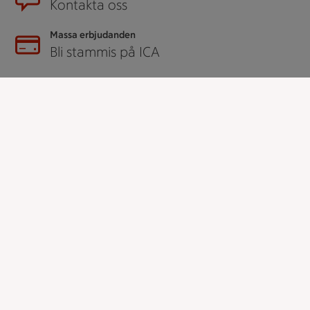
Kontakta oss
Massa erbjudanden
Bli stammis på ICA
ICAs inspirationsmejl
Prenumerera
Handla
Handla online
ICAs matkasse
Catering
Apotek Hjärtat
Handla som företag
Gaston
ICAs tjänster