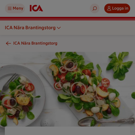
Meny
Logga in
ICA Nära Brantingstorg
ICA Nära Brantingstorg
En sallad med grönsaker serveras på en tallrik och ett papper