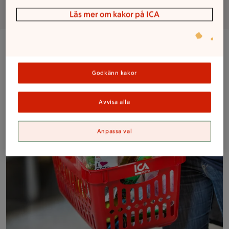
Om butiken
Läs mer om kakor på ICA
Närbild på en kund med en välfylld ICA Nära-korg med frukt,
Godkänn kakor
Avvisa alla
Anpassa val