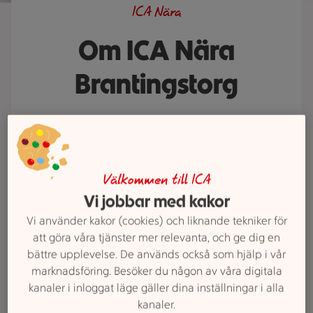
ICA Nära
Om ICA Nära
Brantingstorg
ICA Nära Brantingstorg älskar god
mat och hjälper gärna till med att
visa vägen till dina favoritvaror.
Behöver du ett middagstips eller
Välkommen till ICA
Vi jobbar med kakor
saknar du något i våra hyllor? Prata
med oss. Vi finns här för att göra
Vi använder kakor (cookies) och liknande tekniker för
din vecka lite enklare och mycket
att göra våra tjänster mer relevanta, och ge dig en
bättre upplevelse. De används också som hjälp i vår
godare.
marknadsföring. Besöker du någon av våra digitala
kanaler i inloggat läge gäller dina inställningar i alla
kanaler.