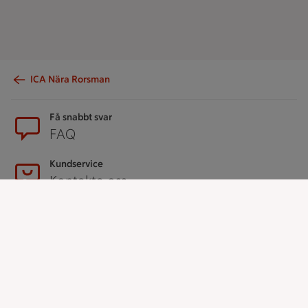
ICA Nära Rorsman
Sidfot
Få snabbt svar
FAQ
Kundservice
Kontakta oss
Massa erbjudanden
Bli stammis på ICA
ICAs inspirationsmejl
Prenumerera