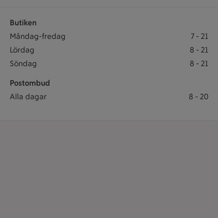
Butiken
Öppettider
Butiken öppet: Måndag-fredag 7 till 21
Måndag-fredag
7
-
21
Butiken öppet: Lördag 8 till 21
Lördag
8
-
21
Butiken öppet: Söndag 8 till 21
Söndag
8
-
21
Postombud
Postombud öppet: Alla dagar 8 till 20
Alla dagar
8
-
20