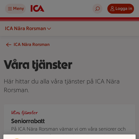
Meny
Logga in
ICA Nära Rorsman
ICA Nära Rorsman
Våra tjänster
Här hittar du alla våra tjänster på ICA Nära
Rorsman.
Två äldre personer står vid en kundvagn i en mataffär och ti
Våra tjänster
Seniorrabatt
På ICA Nära Rorsman värnar vi om våra seniorer och
erbjuder rabatt på utvalda dagar. Ett uppskattat