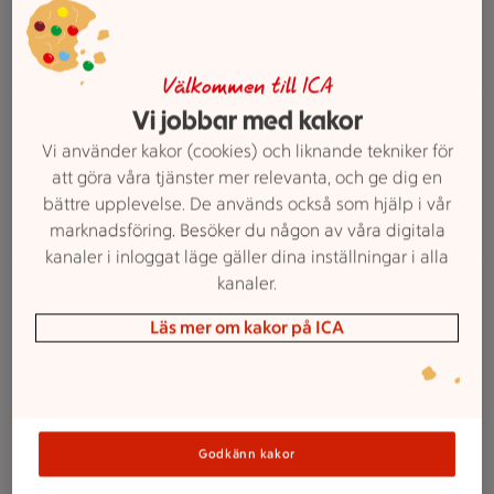
erbjudande för dig som vill handla och få mer för
pengarna.
Välkommen till ICA
En person överlämnar ett paket till paketinlämningen i en bu
Vi jobbar med kakor
Våra tjänster
Post & paket
Vi använder kakor (cookies) och liknande tekniker för
att göra våra tjänster mer relevanta, och ge dig en
Instabox
bättre upplevelse. De används också som hjälp i vår
Postombud
marknadsföring. Besöker du någon av våra digitala
kanaler i inloggat läge gäller dina inställningar i alla
ATG-annonser för andelsspel och bingolotter uppställda på 
kanaler.
Våra tjänster
Spel
Läs mer om kakor på ICA
Hos ICA Nära Rorsman finns möjlighet att ta del av
olika speltjänster:
Spelombud
Bingolotto
Godkänn kakor