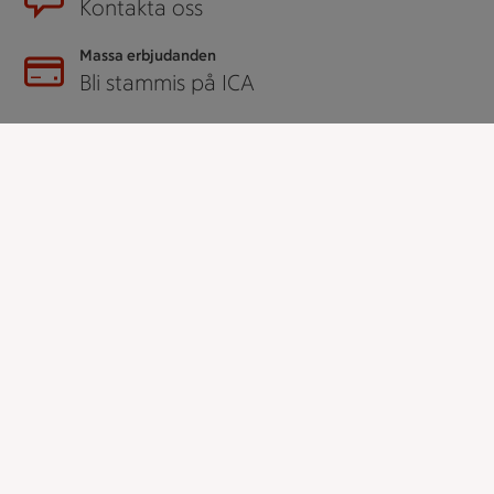
Kontakta oss
Massa erbjudanden
Bli stammis på ICA
ICAs inspirationsmejl
Prenumerera
Handla
Handla online
ICAs matkasse
Catering
Apotek Hjärtat
Handla som företag
Gaston
ICAs tjänster