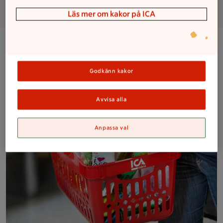
Om butiken
Läs mer om kakor på ICA
Närbild på en kund med en välfylld ICA Nära-korg med frukt,
Godkänn kakor
Avvisa alla
Anpassa val