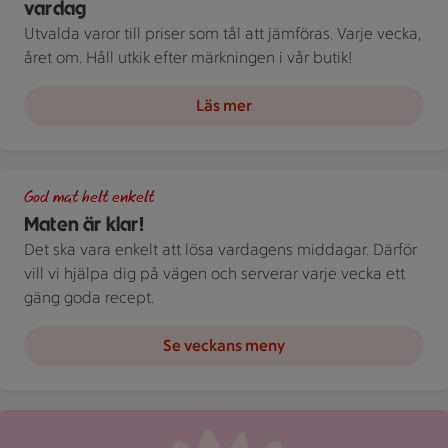
vardag
Utvalda varor till priser som tål att jämföras. Varje vecka,
året om. Håll utkik efter märkningen i vår butik!
Läs mer
Grön bakgrund med texten "God mat helt enkelt" och vita blad
God mat helt enkelt
Maten är klar!
Det ska vara enkelt att lösa vardagens middagar. Därför
vill vi hjälpa dig på vägen och serverar varje vecka ett
gäng goda recept.
Se veckans meny
Röd mejlikon med en notifiering om nytt meddelande på ljus