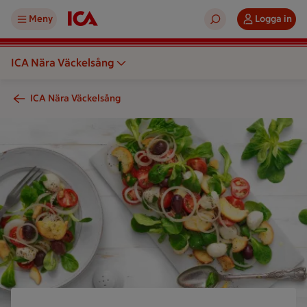
Meny
Logga in
ICA Nära Väckelsång
ICA Nära Väckelsång
En sallad med grönsaker serveras på en tallrik och ett papper