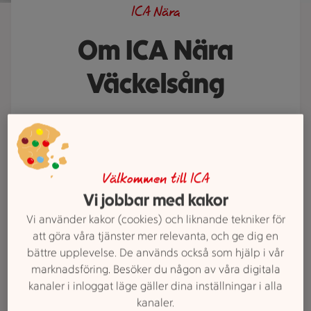
ICA Nära
Om ICA Nära
Väckelsång
ICA Nära Väckelsång älskar god
mat och hjälper gärna till med att
visa vägen till dina favoritvaror.
Behöver du ett middagstips eller
Välkommen till ICA
Vi jobbar med kakor
saknar du något i våra hyllor? Prata
med oss. Vi finns här för att göra
Vi använder kakor (cookies) och liknande tekniker för
din vecka lite enklare och mycket
att göra våra tjänster mer relevanta, och ge dig en
bättre upplevelse. De används också som hjälp i vår
godare.
marknadsföring. Besöker du någon av våra digitala
kanaler i inloggat läge gäller dina inställningar i alla
kanaler.