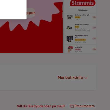
adda ned ICA-appen
Mer butiksinfo
Prenumerera
Vill du få erbjudanden på mejl?