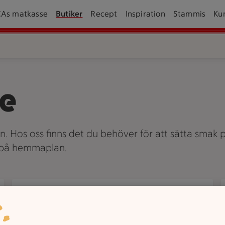
CAs matkasse
Butiker
Recept
Inspiration
Stammis
Ku
de
an. Hos oss finns det du behöver för att sätta smak p
v på hemmaplan.
Om oss