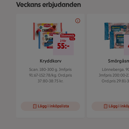
Veckans erbjudanden
Bildspel med 5 bilder.
2 för 55 kr
2 för
55:-
Kryddkorv
Smörgås
Scan. 180-300 g.
Jmfpris
Lönneberga. 90
91:67-152:78/kg. Ord.pris
Jmfpris 200:00-2
37:80-38:75 kr.
Ord.pris 29:81-3
Lägg i inköpslista
Lägg i inkö
Visar bild 1 av 5