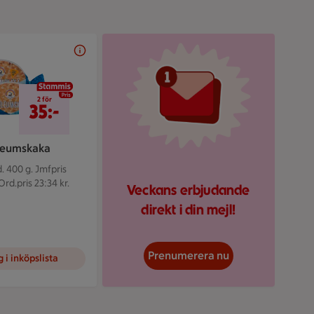
Illustrerad röd mejlikon 
2 för 35 kr
2 för
35:-
leumskaka
. 400 g.
Jmfpris
Ord.pris 23:34 kr.
Veckans erbjudande
direkt i din mejl!
Prenumerera nu
 i inköpslista