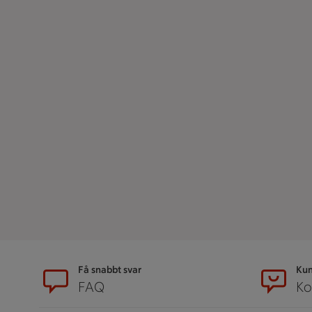
Sidfot
Få snabbt svar
Kun
FAQ
Ko