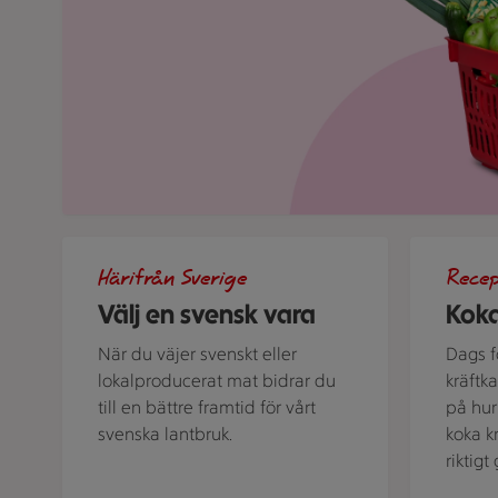
Bild med texten "Välj en svensk vara!"
Kastrull me
Härifrån Sverige
Rece
Välj en svensk vara
Koka
När du väjer svenskt eller
Dags fö
lokalproducerat mat bidrar du
kräftk
till en bättre framtid för vårt
på hur 
svenska lantbruk.
koka k
riktig