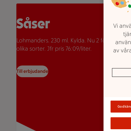
Två burkar Lohmanders sås med texten "2 för 35:-" so
Såser
Vi anvä
tjä
Lohmanders. 230 ml. Kylda. Nu 2 för 35kr. Fle
använ
olika sorter. Jfr pris 76:09/liter.
av våra
Till erbjudande
Godkän