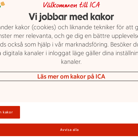
Välkommen till ICA
m erbjudande.
U
Vi jobbar med kakor
nder kakor (cookies) och liknande tekniker för att 
nster mer relevanta, och ge dig en bättre upplevels
ra
ds också som hjälp i vår marknadsföring. Besöker 
V
 digitala kanaler i inloggat läge gäller dina inställnin
kanaler.
Läs mer om kakor på ICA
M
n kakor
H
Avvisa alla