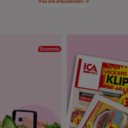
Visa alla erbjudanden
und.
Uppvikt ICA reklamblad med r