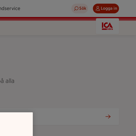
ndservice
Sök
Logga in
å alla
Tjänster