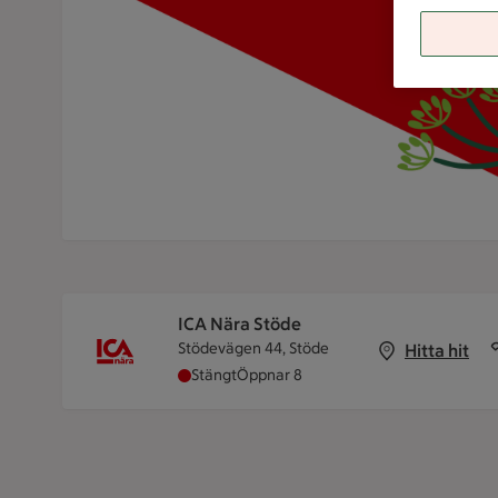
ICA Nära Stöde
Stödevägen 44, Stöde
Hitta hit
ICA Nära Stöde har stängt, öppnar kloc
Stängt
Öppnar 8