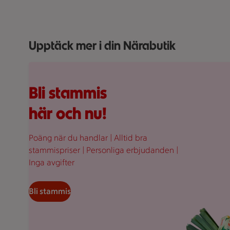
Upptäck mer i din Närabutik
Fullplockad röd varukorg med varor, på en rosa bakgr
Bli stammis
här och nu!
Poäng när du handlar | Alltid bra
stammispriser | Personliga erbjudanden |
Inga avgifter
Bli stammis