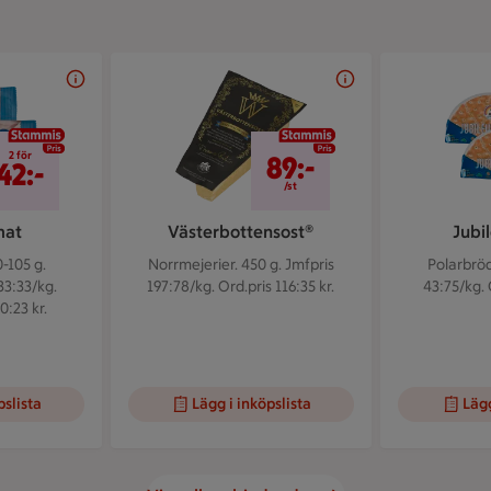
2 för 42 kr
89 kr/st
2 för
89:-
42:-
/st
mat
Västerbottensost®
Jubi
-105 g.
Norrmejerier. 450 g.
Jmfpris
Polarbröd
33:33/kg.
197:78/kg. Ord.pris 116:35 kr.
43:75/kg. 
0:23 kr.
pslista
Lägg i inköpslista
Lägg