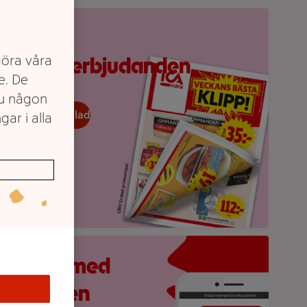
ppvikt reklamblad från ICA med erbjudanden och prislappar.
Upptäck
göra våra
veckans erbjudanden
e. De
du någon
eckans reklamblad
gar i alla
obilskärm visar appen Stam­mis med en lista över erbjudande
åll koll med
ICA-appen