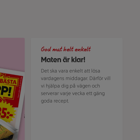
ubriken "Veckans bästa klipp".
Grön bakgrund med texten "God mat helt enkelt" 
God mat helt enkelt
Maten är klar!
Det ska vara enkelt att lösa
vardagens middagar. Därför vill
vi hjälpa dig på vägen och
serverar varje vecka ett gäng
goda recept.