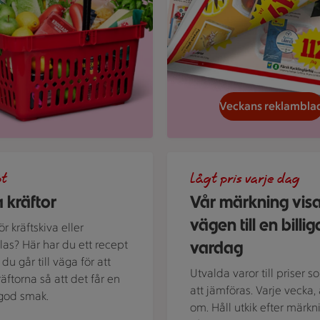
Veckans reklambla
d kokta kräftor och dillkvistar.
En skylt med text på en bakg
pt
Lågt pris varje dag
 kräftor
Vår märkning vis
vägen till en billig
r kräftskiva eller
vardag
alas? Här har du ett recept
du går till väga för att
Utvalda varor till priser s
räftorna så att det får en
att jämföras. Varje vecka, 
t god smak.
om. Håll utkik efter märkn