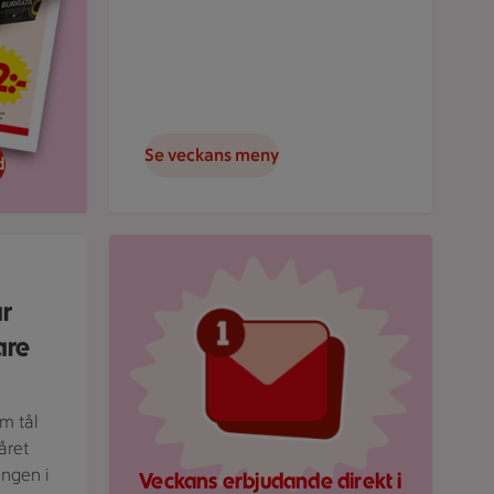
Se veckans meny
d
rund.
Röd mejlikon med en notifiering om nytt medde
ar
are
om tål
året
ingen i
Veckans erbjudande direkt i