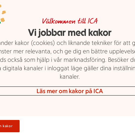
m erbjudande.
U
Välkommen till ICA
Vi jobbar med kakor
ra
nder kakor (cookies) och liknande tekniker för att 
nster mer relevanta, och ge dig en bättre upplevels
V
ds också som hjälp i vår marknadsföring. Besöker 
 digitala kanaler i inloggat läge gäller dina inställnin
kanaler.
Läs mer om kakor på ICA
M
H
n kakor