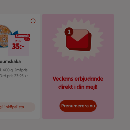
Illustrerad röd mejlikon 
2 för 35 kr
2 för
35:-
leumskaka
. 400 g.
Jmfpris
Ord.pris 23:95 kr.
Veckans erbjudande
direkt i din mejl!
Prenumerera nu
 i inköpslista