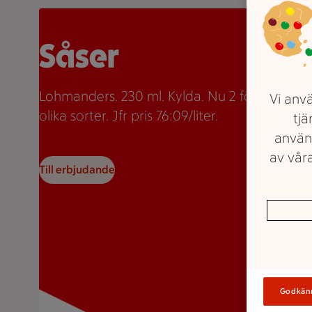
Två burkar Lohmanders sås med texten "2 för 35:-" so
Såser
Lohmanders. 230 ml. Kylda. Nu 2 för 35kr. Fle
Vi anvä
olika sorter. Jfr pris 76:09/liter.
tjä
använ
av våra
Till erbjudande
Godkän