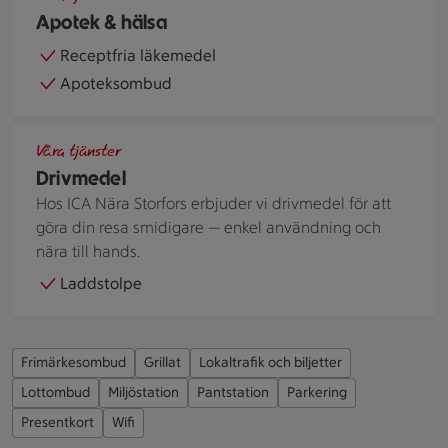
Apotek & hälsa
Receptfria läkemedel
Apoteksombud
Kvinna bredvid motorcykel framför bensinmack
Våra tjänster
Drivmedel
Hos ICA Nära Storfors erbjuder vi drivmedel för att
göra din resa smidigare — enkel användning och
nära till hands.
Laddstolpe
Frimärkesombud
Grillat
Lokaltrafik och biljetter
Lottombud
Miljöstation
Pantstation
Parkering
Presentkort
Wifi