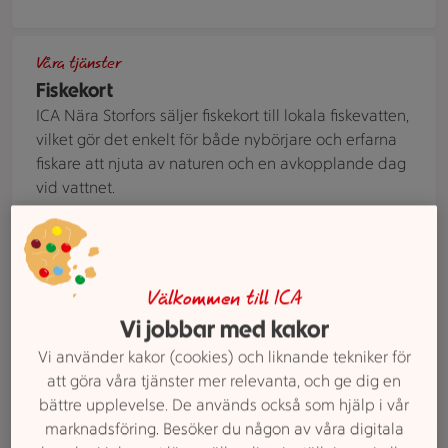
En person står ute i vattnet och flugfiskar.
Våra tjänster
Fiskekort
ICA Nära Storfors säljer fiskekort till lokala fiskevatten,
vilket gör det enkelt för både nybörjare och erfarna
fiskare att njuta av naturen och en avkopplande dag
vid vattnet.
Två äldre personer står vid en kundvagn i en mataffär och ti
Våra tjänster
Seniorrabatt
Välkommen till ICA
På ICA Nära Storfors värnar vi om våra seniorer och
Vi jobbar med kakor
erbjuder rabatt på utvalda dagar. Ett uppskattat
Vi använder kakor (cookies) och liknande tekniker för
erbjudande för dig som vill handla och få mer för
att göra våra tjänster mer relevanta, och ge dig en
pengarna.
bättre upplevelse. De används också som hjälp i vår
marknadsföring. Besöker du någon av våra digitala
Släpvagn