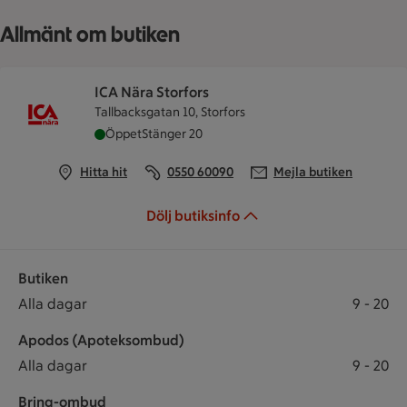
Allmänt om butiken
ICA Nära Storfors
Tallbacksgatan 10, Storfors
ICA Nära Storfors är öppen nu, stänger klockan 
Öppet
Stänger 20
Hitta hit
0550 60090
Mejla butiken
Dölj butiksinfo
Butiken
Öppettider
Butiken öppet: Alla dagar 9 till 20
Alla dagar
9
-
20
Apodos (Apoteksombud)
Apodos (Apoteksombud) öppet: Alla dagar 9 till 20
Alla dagar
9
-
20
Bring-ombud