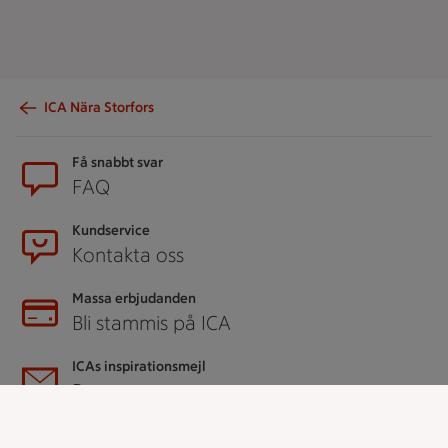
ICA Nära Storfors
Sidfot
Få snabbt svar
FAQ
Kundservice
Kontakta oss
Massa erbjudanden
Bli stammis på ICA
ICAs inspirationsmejl
Prenumerera