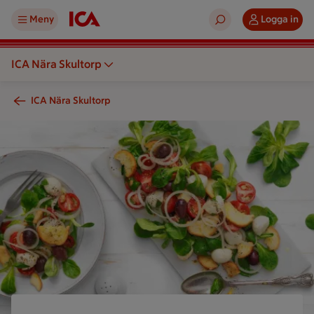
Meny
Logga in
ICA Nära Skultorp
ICA Nära Skultorp
En sallad med grönsaker serveras på en tallrik och ett papper