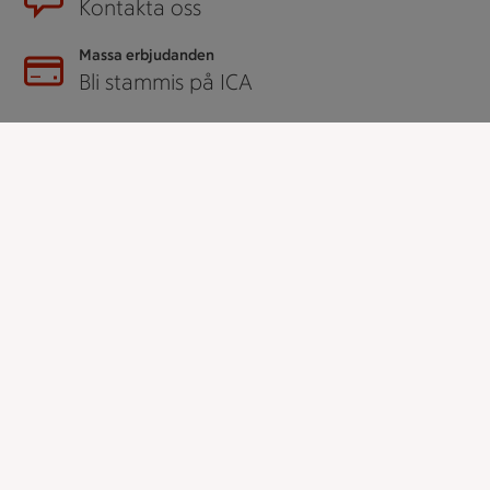
Kontakta oss
Massa erbjudanden
Bli stammis på ICA
ICAs inspirationsmejl
Prenumerera
Handla
Handla online
ICAs matkasse
Catering
Apotek Hjärtat
Handla som företag
Gaston
ICAs tjänster