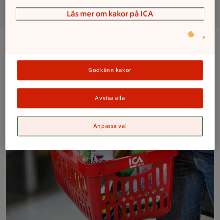
Om butiken
Läs mer om kakor på ICA
Närbild på en kund med en välfylld ICA Nära-korg med frukt,
Godkänn kakor
Avvisa alla
Anpassa val