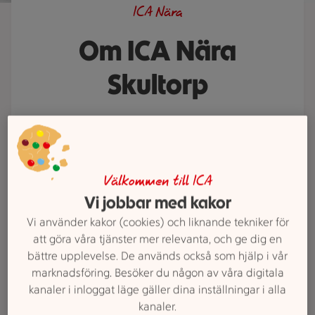
ICA Nära
Om ICA Nära
Skultorp
ICA Nära Skultorp älskar god mat
och hjälper gärna till med att visa
vägen till dina favoritvaror.
Behöver du ett middagstips eller
Välkommen till ICA
Vi jobbar med kakor
saknar du något i våra hyllor? Prata
med oss. Vi finns här för att göra
Vi använder kakor (cookies) och liknande tekniker för
din vecka lite enklare och mycket
att göra våra tjänster mer relevanta, och ge dig en
bättre upplevelse. De används också som hjälp i vår
godare.
marknadsföring. Besöker du någon av våra digitala
kanaler i inloggat läge gäller dina inställningar i alla
kanaler.