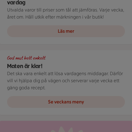
vardag
Utvalda varor till priser som tål att jämföras. Varje vecka,
året om. Håll utkik efter märkningen i vår butik!
Läs mer
Grön bakgrund med texten "God mat helt enkelt" och vita blad
God mat helt enkelt
Maten är klar!
Det ska vara enkelt att lösa vardagens middagar. Därför
vill vi hjälpa dig på vägen och serverar varje vecka ett
gäng goda recept.
Se veckans meny
Röd mejlikon med en notifiering om nytt meddelande på ljus