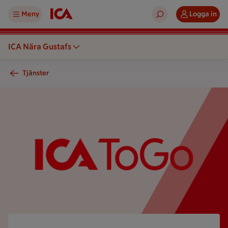
Meny
Logga in
ICA Nära Gustafs
Tjänster
En logotyp med texten "ICA ToGo" visas mot en bakgrund me