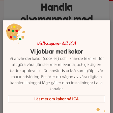
Handla
obemannat med
ICA ToGo
Välkommen till ICA
Nu behöver du inte längre ha koll
Vi jobbar med kakor
på klockan för att hinna köpa
mjölken till frukosten eller det där
Vi använder kakor (cookies) och liknande tekniker för
att göra våra tjänster mer relevanta, och ge dig en
toalettpappret som snart är slut. Vi
bättre upplevelse. De används också som hjälp i vår
har bestämt oss för att hålla öppet
marknadsföring. Besöker du någon av våra digitala
lite längre för dig när du behöver.
kanaler i inloggat läge gäller dina inställningar i alla
Ladda bara ner appen ICA ToGo,
kanaler.
så får du din egen nyckel till dörren
Läs mer om kakor på ICA
och kan gå in. Välkommen.