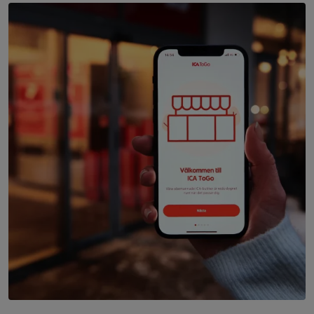
En person håller en mobiltelefon som visar ICA Toggos app f