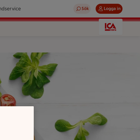
ndservice
Sök
Logga in