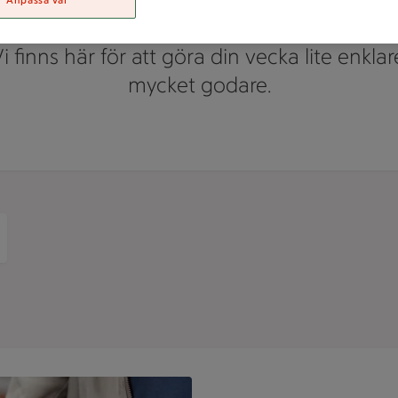
Anpassa val
tips eller saknar du något i våra hyllor? P
Vi finns här för att göra din vecka lite enkla
mycket godare.
med frukt, bröd, vatten och grön basilika.