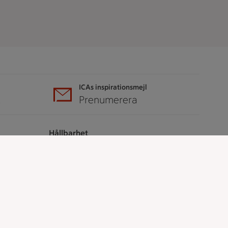
ICAs inspirationsmejl
A
Prenumerera
Hållbarhet
ICA Stiftelsen
En god morgondag
Kundservice
Reklamera
Återkallelser