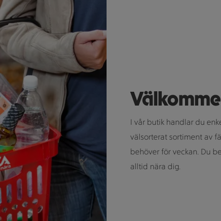
Välkommen i
I vår butik handlar du enke
välsorterat sortiment av fä
behöver för veckan. Du behö
alltid nära dig.