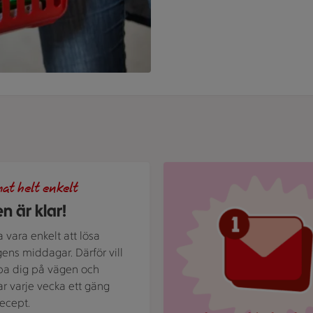
und med texten "God mat helt enkelt" och vita bladillustratio
Röd mejlikon med en notifier
at helt enkelt
n är klar!
a vara enkelt att lösa
ens middagar. Därför vill
lpa dig på vägen och
ar varje vecka ett gäng
ecept.