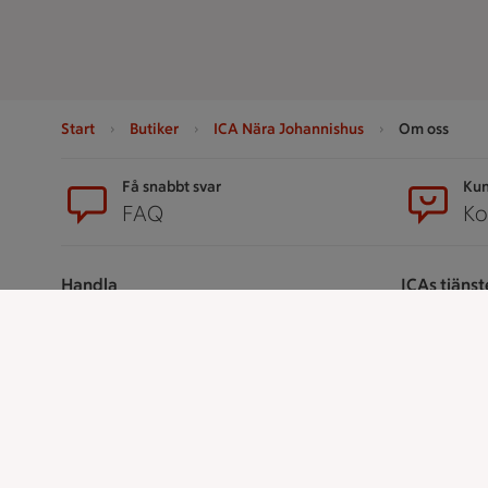
Start
Butiker
ICA Nära Johannishus
Om oss
Sidfot
Få snabbt svar
Kun
FAQ
Ko
Handla
ICAs tjänst
Handla online
ICA-appen
ICAs matkasse
ICA Scanna
Catering
ICA ToGo
Apotek Hjärtat
Fler appar oc
Handla som företag
Stammis p
Gaston