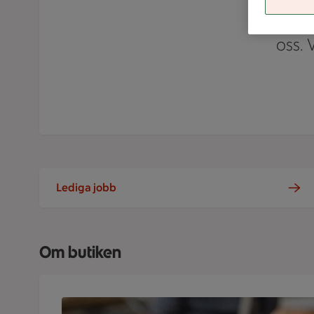
middags
oss. 
Lediga jobb
Om butiken
Närbild på en kund med en välfylld ICA Nära-korg 