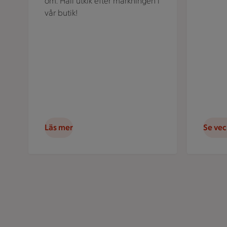
om. Håll utkik efter märkningen i
vår butik!
Läs mer
Se ve