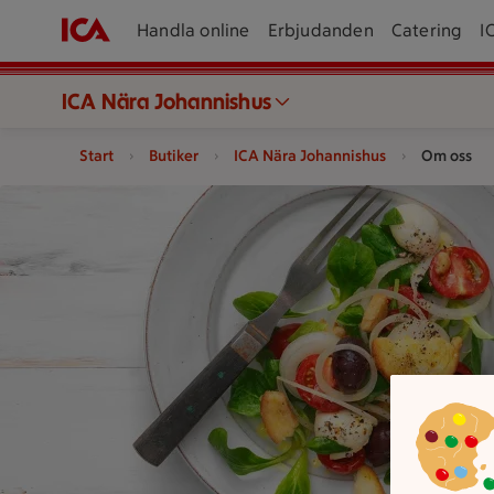
Handla online
Erbjudanden
Catering
I
ICA Nära Johannishus
Start
Butiker
ICA Nära Johannishus
Om oss
En sallad med grönsaker serveras på en tallrik och ett papper