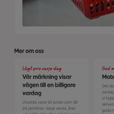
Mer om oss
En skylt med text på en bakgrund.
Grön bakgr
Lågt pris varje dag
God m
Vår märkning visar
Mate
vägen till en billigare
Det sk
vardag
vardag
vi hjä
Utvalda varor till priser som tål
server
att jämföras. Varje vecka, året
goda r