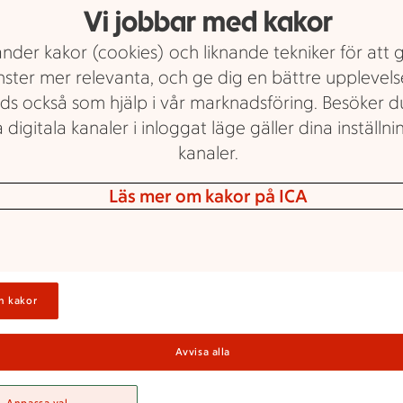
Vi jobbar med kakor
nder kakor (cookies) och liknande tekniker för att 
nster mer relevanta, och ge dig en bättre upplevels
ds också som hjälp i vår marknadsföring. Besöker 
 digitala kanaler i inloggat läge gäller dina inställnin
kanaler.
ICA Nära
Läs mer om kakor på ICA
Om ICA Nära
Johannishus
n kakor
Avvisa alla
ra Johannishus älskar god mat och hjälpe
d att visa vägen till dina favoritvaror. Behöve