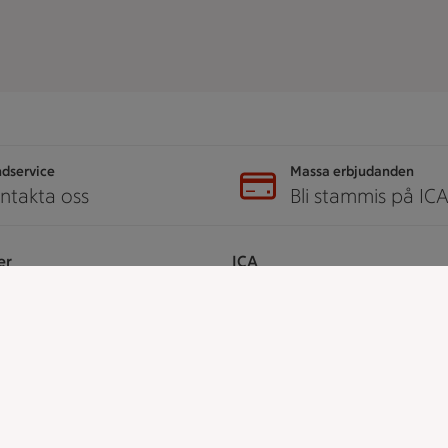
dservice
Massa erbjudanden
ntakta oss
Bli stammis på IC
er
ICA
ICAs egna varor
ICA Gruppen
ICA Nära
h tjänster
ICA Supermarket
ICA Kvantum
å ICA
ICA Maxi