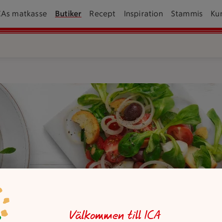
CAs matkasse
Butiker
Recept
Inspiration
Stammis
Ku
 med bestick och saltkar bredvid.
Välkommen till ICA