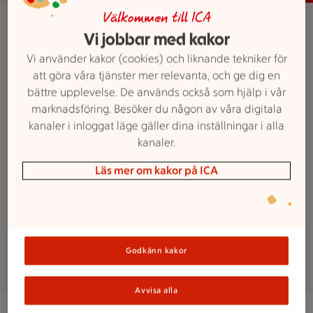
Om ICA ToGo
Välkommen till ICA
Vi jobbar med kakor
Åskorset
Vi använder kakor (cookies) och liknande tekniker för
att göra våra tjänster mer relevanta, och ge dig en
Nu behöver du inte längre ha koll
bättre upplevelse. De används också som hjälp i vår
på klockan för att hinna köpa
marknadsföring. Besöker du någon av våra digitala
kanaler i inloggat läge gäller dina inställningar i alla
mjölken till frukosten eller det där
kanaler.
toalettpappret som snart är slut. VI
har bestämt oss för att hålla öppet
Läs mer om kakor på ICA
för dig när du behöver. Ladda bara
ner appen så får du din egen
nyckel till dörren och kan gå in.
Godkänn kakor
Avvisa alla