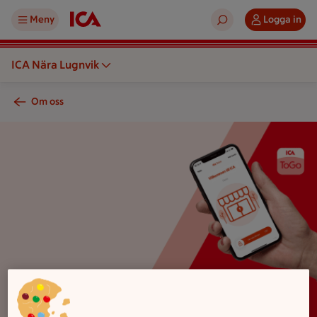
Meny
Logga in
ICA Nära Lugnvik
Om oss
ica togo logga med en hand som håller en mobil