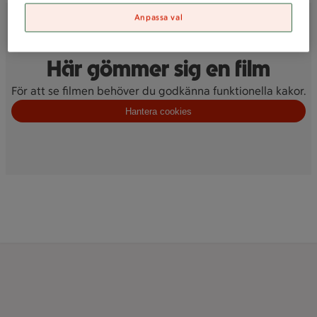
Anpassa val
Video
Här gömmer sig en film
För att se filmen behöver du godkänna funktionella kakor.
Hantera cookies
Volymkontroll