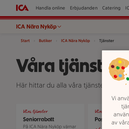
Handla online
Erbjudanden
Catering
I
ICA Nära Nyköp
Start
Butiker
ICA Nära Nyköp
Tjänster
Våra tjänster
Här hittar du alla våra tjänster på IC
Vi anvä
tjä
Två äldre personer står vid en kundvagn i en mataffär 
En person överlämna
Våra tjänster
Våra tjänster
använ
Seniorrabatt
Post & paket
av våra
På ICA Nära Nyköp värnar
Budbee