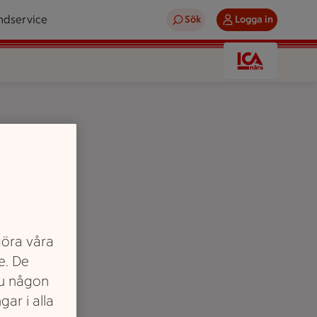
ndservice
Sök
Logga in
göra våra
e. De
ppställda på en butikskassa.
du någon
gar i alla