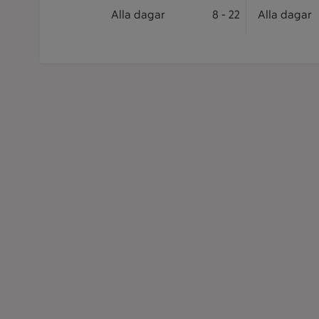
Öppettider
Butiken öppet: Alla dagar 8 till 22
Alla dagar
8
-
22
Postombud ö
Alla dagar