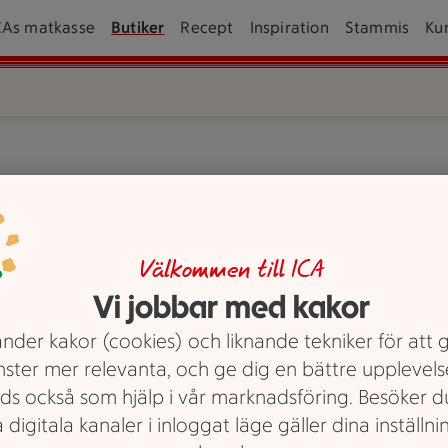
CAs matkasse
Butiker
Recept
Inspiration
Stammis
Ku
Välkommen till ICA
A Nära Nyköp.
Vi jobbar med kakor
nder kakor (cookies) och liknande tekniker för att 
nster mer relevanta, och ge dig en bättre upplevels
och tittar tillsammans på en mobiltelefon.
r ett paket till paketinlämningen i en butik.
ATG-annonser för andelsspel och bingolotter u
Våra tjänster
ds också som hjälp i vår marknadsföring. Besöker 
Spel
 digitala kanaler i inloggat läge gäller dina inställnin
Hos ICA Nära Nyköp finns