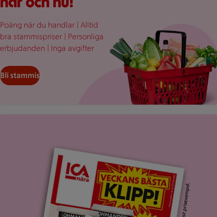
här och nu!
Poäng när du handlar | Alltid
bra stammispriser | Personliga
erbjudanden | Inga avgifter
Bli stammis
Uppvikt ICA reklamblad med rubriken "Veckans bästa klipp".