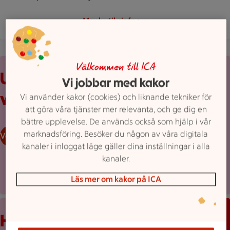
Mer butiksinfo
Uppvikt reklamblad från ICA med erbjudanden och prislappar
Välkommen till ICA
Upptäck
Vi jobbar med kakor
veckans erbjudanden
Vi använder kakor (cookies) och liknande tekniker för
att göra våra tjänster mer relevanta, och ge dig en
bättre upplevelse. De används också som hjälp i vår
marknadsföring. Besöker du någon av våra digitala
Veckans reklamblad
kanaler i inloggat läge gäller dina inställningar i alla
kanaler.
Läs mer om kakor på ICA
Mobilskärm visar appen Stam­mis med en lista över erbjudand
Håll koll med