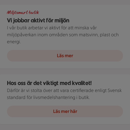
Bakgrundsbild på en veteåker vid solnedgång. Ovanpå ligger 
Miljösmart butik
Vi jobbar aktivt för miljön
I vår butik arbetar vi aktivt för att minska vår
miljöpåverkan inom områden som matsvinn, plast och
energi.
Läs mer
Mörkgrå bakgrund med körsbärstomater och en skål olivolja med
Hos oss är det viktigt med kvalitet!
Därför är vi stolta över att vara certifierade enligt Svensk
standard för livsmedelshantering i butik.
Läs mer här