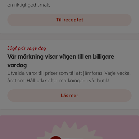
en riktigt god smak.
Till receptet
En skylt med text på en bakgrund.
Lågt pris varje dag
Vår märkning visar vägen till en billigare
vardag
Utvalda varor till priser som tål att jämföras. Varje vecka,
året om. Håll utkik efter märkningen i vår butik!
Läs mer
Röd mejlikon med en notifiering om nytt meddelande på ljus