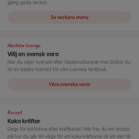
gäng goda recept.
Se veckans meny
Bild med texten "Välj en svensk vara!"
Härifrån Sverige
Välj en svensk vara
När du väjer svenskt eller lokalproducerat mat bidrar du
till en bättre framtid för vårt svenska lantbruk.
Våra svenska varor
Kastrull med kokta kräftor och dillkvistar.
Recept
Koka kräftor
Dags för kräftskiva eller kräftkalas? Här har du ett recept
på hur du går till väga för att koka kräftorna så att det får