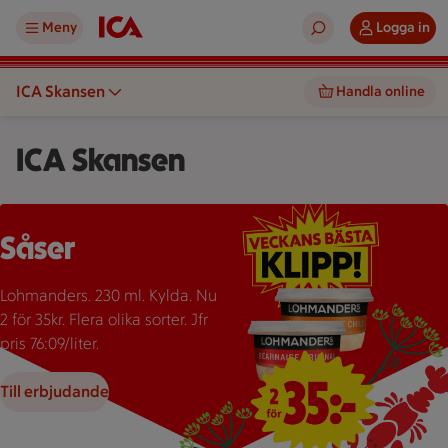
Meny
Logga in
ICA Skansen
Handla online
ICA Skansen
Två burkar Lohmanders sås med texten "2 för 35:-" som erbju
Såser
Lohmanders. 230 ml. Kylda. Nu
2 för 35kr. Flera olika sorter. Jfr
pris 76:09/liter.
Till erbjudande