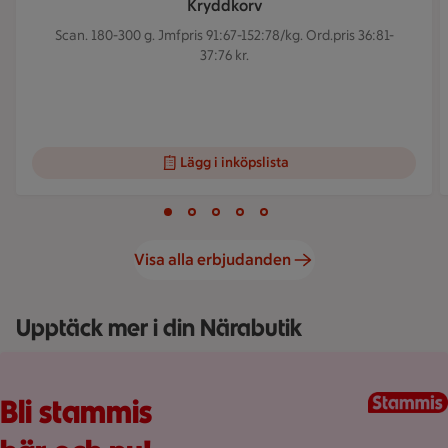
Kryddkorv
Scan. 180-300 g.
Jmfpris 91:67-152:78/kg. Ord.pris 36:81-
37:76 kr.
Lägg i inköpslista
Visar bild 1 av 5
Bild 1 av 5
Bild 2 av 5
Bild 3 av 5
Bild 4 av 5
Bild 5 av 5
Visa alla erbjudanden
Upptäck mer i din Närabutik
Fullplockad röd varukorg med varor, på en rosa bakgrund.
Bli stammis