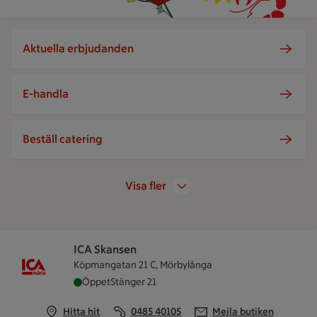
Aktuella erbjudanden
E-handla
Beställ catering
Visa fler
ICA Skansen
Köpmangatan 21 C, Mörbylånga
ICA Skansen är öppen nu, stänger klockan 21
Öppet
Stänger 21
Hitta hit
0485 40105
Mejla butiken