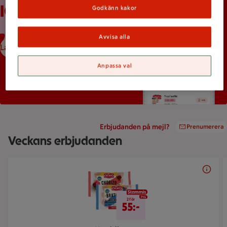
ICA-appen
Godkänn kakor
Avvisa alla
Ladda ned ICA-appen
Anpassa val
Erbjudanden på mejl?
Prenumerera
Veckans erbjudanden
Bildspel med 5 bilder.
2 för 55 kr
2 för
55:-