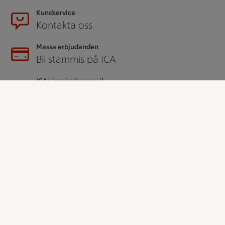
Kundservice
Kontakta oss
Massa erbjudanden
Bli stammis på ICA
ICAs inspirationsmejl
Prenumerera
Handla
Handla online
ICAs matkasse
Catering
Apotek Hjärtat
Handla som företag
Gaston