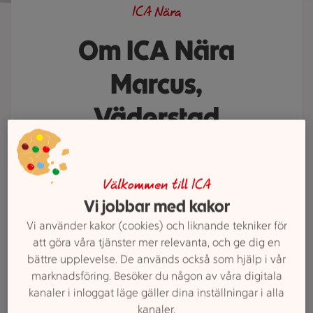
ICA Nära
Om ICA Nära
Marcus,
Väderstad
ICA Nära Marcus, Väderstad älskar
god mat och hjälper gärna till med
Välkommen till ICA
att visa vägen till dina favoritvaror.
Vi jobbar med kakor
Behöver du ett middagstips eller
Vi använder kakor (cookies) och liknande tekniker för
saknar du något i våra hyllor? Prata
att göra våra tjänster mer relevanta, och ge dig en
med oss. Vi finns här för att göra
bättre upplevelse. De används också som hjälp i vår
din vecka lite enklare och mycket
marknadsföring. Besöker du någon av våra digitala
godare.
kanaler i inloggat läge gäller dina inställningar i alla
kanaler.