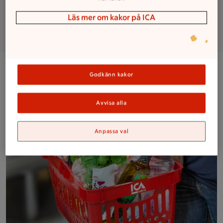
Läs mer om kakor på ICA
Om butiken
Närbild på en kund med en välfylld ICA Nära-korg med frukt,
Godkänn kakor
Avvisa alla
Anpassa val