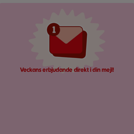
Röd mejlikon med en notifiering om nytt meddelande på ljus
Veckans erbjudande direkt i din mejl!