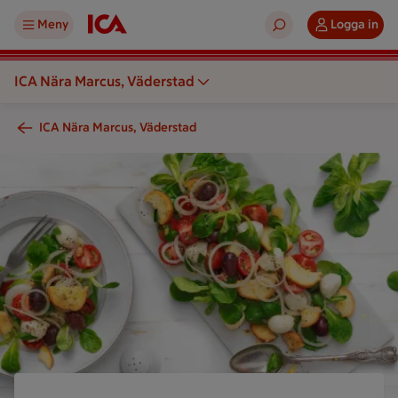
Meny
Logga in
ICA Nära Marcus, Väderstad
ICA Nära Marcus, Väderstad
En sallad med grönsaker serveras på en tallrik och ett papper