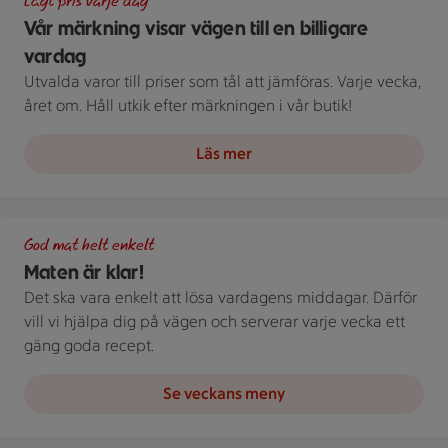
Lågt pris varje dag
Vår märkning visar vägen till en billigare
vardag
Utvalda varor till priser som tål att jämföras. Varje vecka,
året om. Håll utkik efter märkningen i vår butik!
Läs mer
Grön bakgrund med texten "God mat helt enkelt" och vita blad
God mat helt enkelt
Maten är klar!
Det ska vara enkelt att lösa vardagens middagar. Därför
vill vi hjälpa dig på vägen och serverar varje vecka ett
gäng goda recept.
Se veckans meny